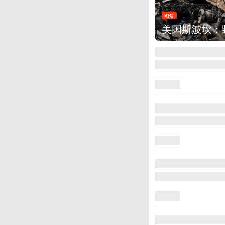
集
美国斯波坎：野火烧毁700多所房屋