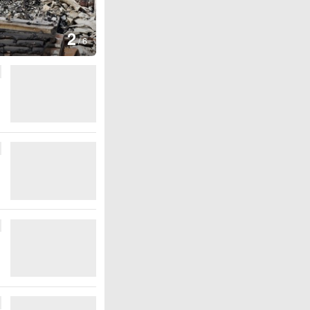
3
生爆炸
/
6