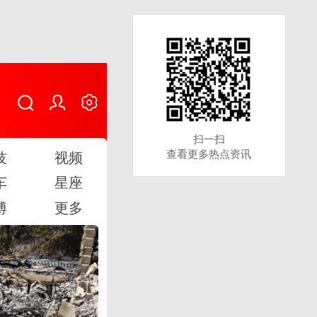
扫一扫
扫一扫
查看更多热点资讯
查看更多热点资讯
技
视频
车
星座
博
更多