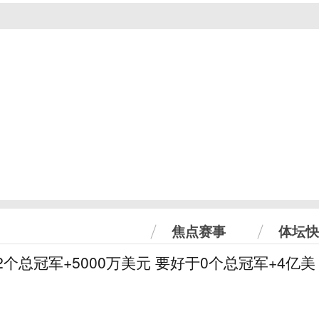
焦点赛事
体坛快
2个总冠军+5000万美元 要好于0个总冠军+4亿美