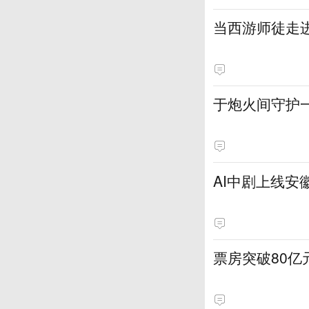
当西游师徒走
于炮火间守护
AI中剧上线安
票房突破80