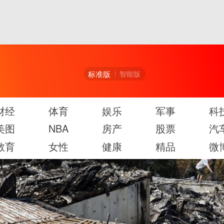
标准版
智能版
财经
体育
娱乐
军事
科
美图
NBA
房产
股票
汽
教育
女性
健康
精品
微