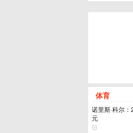
体育
诺里斯·科尔：
元