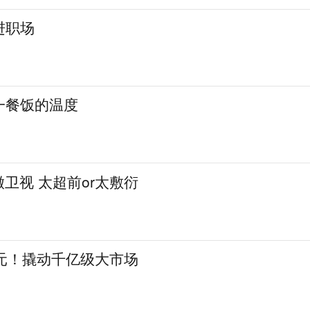
进职场
一餐饭的温度
徽卫视 太超前or太敷衍
亿元！撬动千亿级大市场