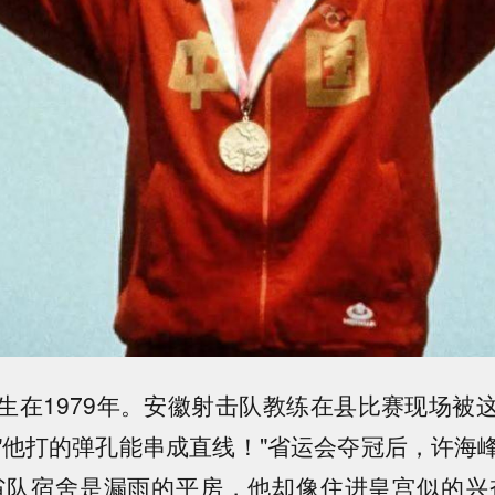
生在1979年。安徽射击队教练在县比赛现场被
"他打的弹孔能串成直线！"省运会夺冠后，许海
省队宿舍是漏雨的平房，他却像住进皇宫似的兴