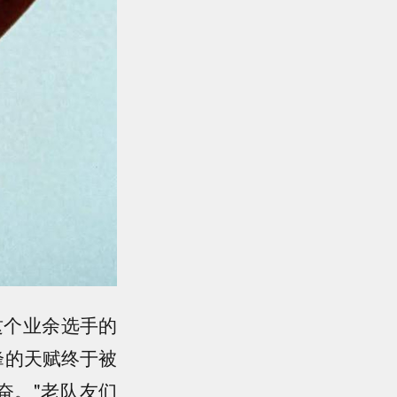
这个业余选手的
峰的天赋终于被
奋。"老队友们