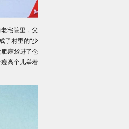
的老宅院里，父
成了村里的"少
化肥麻袋进了仓
个瘦高个儿举着