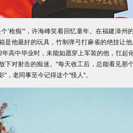
是个'枪痴'"，许海峰笑着回忆童年。在福建漳州
箱是他最好的玩具，竹制弹弓打麻雀的绝技让他
972年高中毕业时，未能如愿穿上军装的他，扛起
放下对射击的痴迷。"每天收工后，总能看见那
影"，老同事至今记得这个"怪人"。