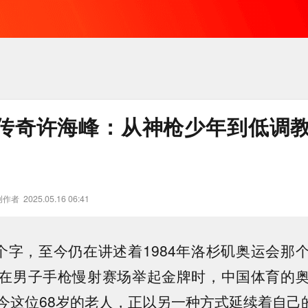
传奇许海峰：从神枪少年到低调教
创作者
2025.05.16 06:41
四个字，至今仍在讲述着1984年洛杉矶奥运会那
在男子手枪慢射赛场举起金牌时，中国体育的
今这位68岁的老人，正以另一种方式延续着自己