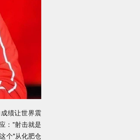
的成绩让世界震
应："射击就是
这个"从化肥仓