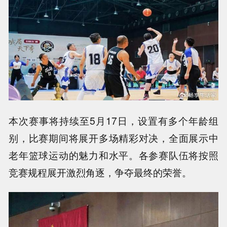
本次赛事将持续至5月17日，设置有多个年龄组
别，比赛期间将展开多场精彩对决，全面展示中
老年篮球运动的魅力和水平。各参赛队伍将按照
竞赛规程展开激烈角逐，争夺最终的荣誉。