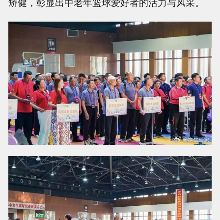
矫健，彰显出中老年篮球爱好者的活力与风采。