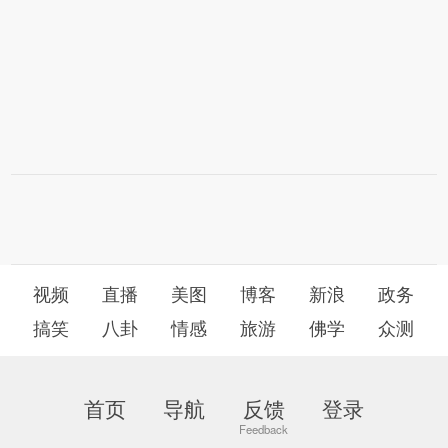
视频
直播
美图
博客
新浪
政务
搞笑
八卦
情感
旅游
佛学
众测
首页
导航
反馈
登录