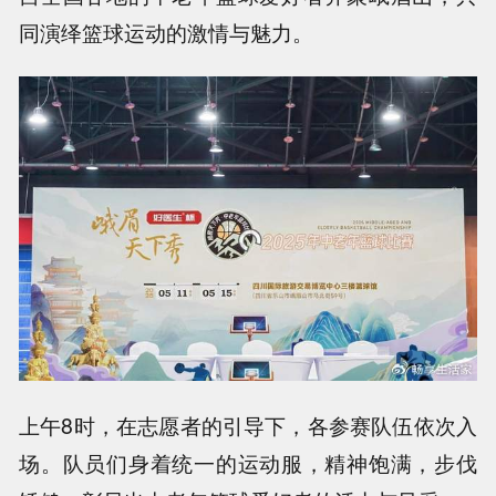
同演绎篮球运动的激情与魅力。
上午8时，在志愿者的引导下，各参赛队伍依次入
场。队员们身着统一的运动服，精神饱满，步伐