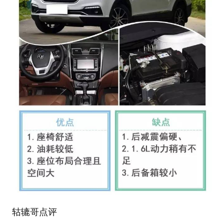
轱辘哥点评