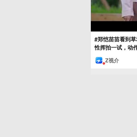
#郑恺苗苗看到草
性挥拍一试，动作
Z视介