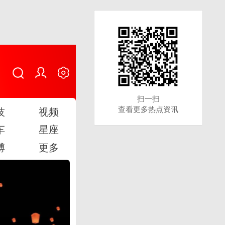
扫一扫
扫一扫
查看更多热点资讯
查看更多热点资讯
技
视频
车
星座
博
更多