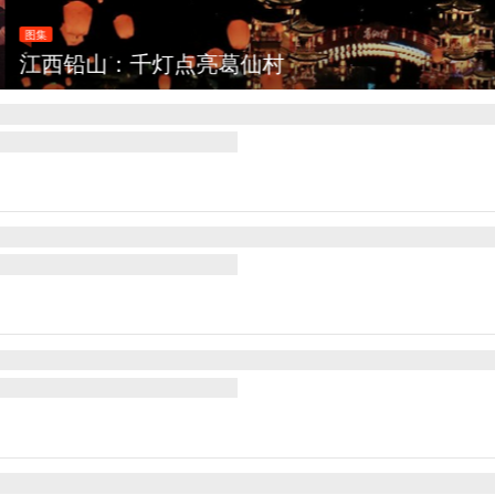
灯点亮葛仙村