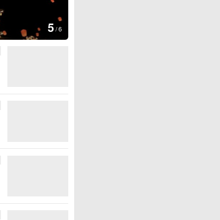
图集
5
上海：七彩稻田画迎最佳观赏期
/
6