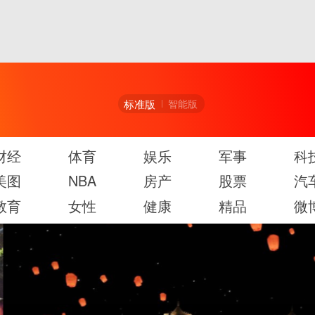
标准版
智能版
财经
体育
娱乐
军事
科
美图
NBA
房产
股票
汽
教育
女性
健康
精品
微