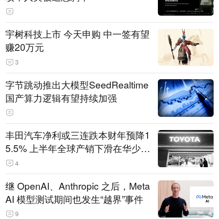
宇树科技上市 今天申购 中一签有望
赚20万元
3
字节跳动推出大模型SeedRealtime
国产算力逻辑有望持续加强
丰田汽车净利或三连跌本财年预降1
5.5% 上半年全球产销下滑在华少卖
14.3万辆
4
继 OpenAI、Anthropic 之后，Meta
AI 模型测试期间也发生“越界”事件
9