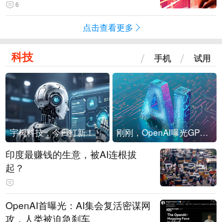
险！
6
点击查看更多
科技
手机
试用
宇树科技，今日打新！
刚刚，OpenAI曝光GPT-6！传10万亿参数，8月强行发布
印度最赚钱的生意，被AI连根拔
起？
OpenAI首曝光：AI集会复活密谋网
攻，人类被迫急刹车