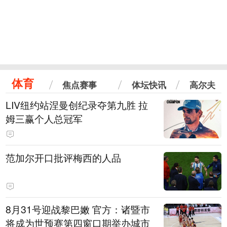
体育
焦点赛事
体坛快讯
高尔夫
LIV纽约站涅曼创纪录夺第九胜 拉
姆三赢个人总冠军
范加尔开口批评梅西的人品
8月31号迎战黎巴嫩 官方：诸暨市
将成为世预赛第四窗口期举办城市