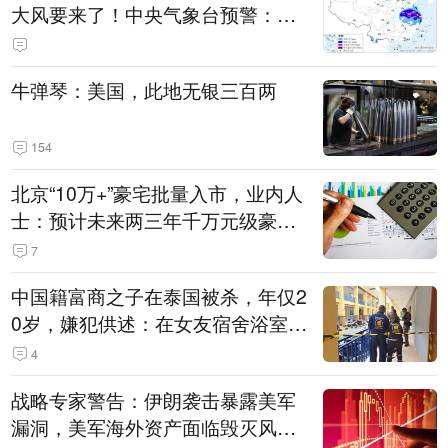
大风要来了！中央气象台预警：今
天到明天，浙江、安徽有特大暴雨
牛弹琴：美国，此地无银三百两
154
北京“10万+”豪宅批量入市，业内人
士：预计未来两三年千万元级豪宅
潜在供应达万套！谁在买单？
7
中国籍富商之子在泰国被杀，年仅2
0岁，嫌犯供述：在女友宿舍浴室发
现他，持刀询问身份时发生拉扯
4
战略专家警告：伊朗袭击暴露美军
漏洞，美军海外资产面临毁灭风