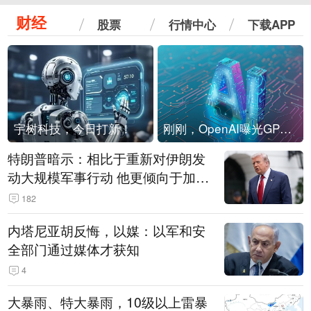
财经
股票
行情中心
下载APP
宇树科技，今日打新！
刚刚，OpenAI曝光GPT-6！传10万亿参数，8月强行发布
特朗普暗示：相比于重新对伊朗发
动大规模军事行动 他更倾向于加大
经济施压
182
内塔尼亚胡反悔，以媒：以军和安
全部门通过媒体才获知
4
大暴雨、特大暴雨，10级以上雷暴