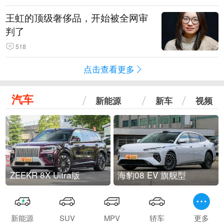
王虹的顶级奢侈品，开始被全网审
判了
518
点击查看更多
汽车
新能源
新车
视频
ZEEKR 8X Ultra版
海豹08 EV 旗舰型
新能源
SUV
MPV
轿车
更多