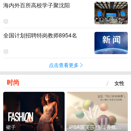
海内外百所高校学子聚沈阳
全国计划招聘特岗教师8954名
点击查看更多
时尚
女性
裙子
IPSA茵芙莎 悦己香氛凝露上市