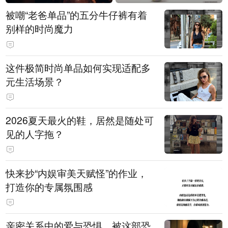
被嘲“老爸单品”的五分牛仔裤有着
别样的时尚魔力
这件极简时尚单品如何实现适配多
元生活场景？
2026夏天最火的鞋，居然是随处可
见的人字拖？
快来抄“内娱审美天赋怪”的作业，
打造你的专属氛围感
亲密关系中的爱与恐惧，被这部恐