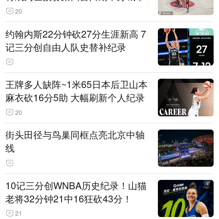
20
约翰内斯22分钟砍27分生涯新高 7
记三分创自由人队史替补纪录
王牌多人缺阵~1米65日本后卫山本
麻衣砍16分5助 大幅刷新个人纪录
20
街头田径与鸟巢同框点亮北京中轴
线
10记三分创WNBA历史纪录！山猫
老将32分钟21中16狂砍43分！
21