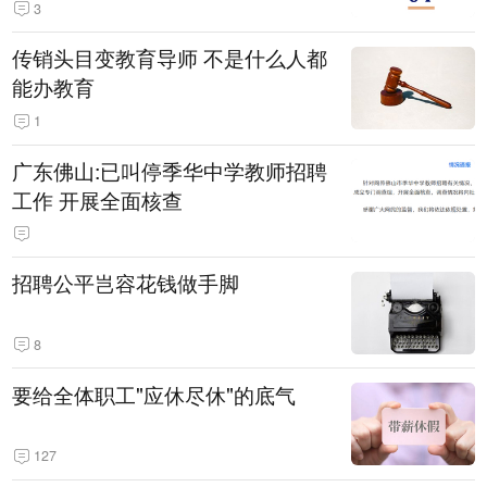
3
传销头目变教育导师 不是什么人都
能办教育
1
广东佛山:已叫停季华中学教师招聘
工作 开展全面核查
招聘公平岂容花钱做手脚
8
要给全体职工"应休尽休"的底气
127