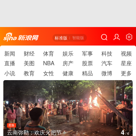
标准版
智能版
新闻
财经
体育
娱乐
军事
科技
视频
直播
美图
NBA
房产
股票
汽车
星座
小说
教育
女性
健康
精品
微博
更多
图集
5
江西铅山：千灯点亮葛仙村
/
6