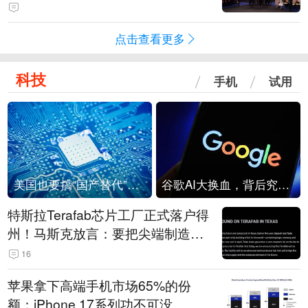
点击查看更多
科技
手机
试用
美国也要搞“国产替代”？先算清三笔账
谷歌AI大换血，背后究竟发生了什么？
特斯拉Terafab芯片工厂正式落户得
州！马斯克放言：要把尖端制造带
回美国
16
苹果拿下高端手机市场65%的份
额：iPhone 17系列功不可没