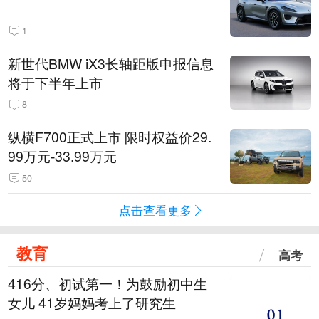
1
新世代BMW iX3长轴距版申报信息
将于下半年上市
8
纵横F700正式上市 限时权益价29.
99万元-33.99万元
50
点击查看更多
教育
高考
416分、初试第一！为鼓励初中生
女儿 41岁妈妈考上了研究生