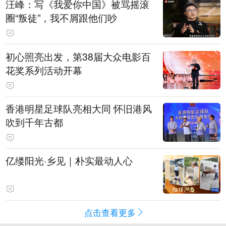
汪峰：写《我爱你中国》被骂摇滚
圈“叛徒”，我不屑跟他们吵
初心照亮出发，第38届大众电影百
花奖系列活动开幕
香港明星足球队亮相大同 怀旧港风
吹到千年古都
亿缕阳光·乡见｜朴实最动人心
点击查看更多