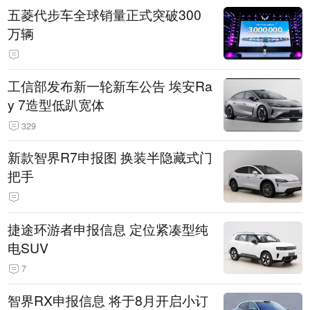
五菱代步车全球销量正式突破300
万辆
工信部发布新一轮新车公告 埃安Ra
y 7造型低趴宽体
329
新款智界R7申报图 换装半隐藏式门
把手
捷途环游者申报信息 定位紧凑型纯
电SUV
7
智界RX申报信息 将于8月开启小订