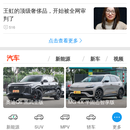
王虹的顶级奢侈品，开始被全网审
判了
516
点击查看更多
汽车
新能源
新车
视频
奥迪Q6 黑武士版
MG 4X 半固态智享版
新能源
SUV
MPV
轿车
更多