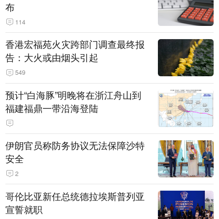
布
114
香港宏福苑火灾跨部门调查最终报
告：大火或由烟头引起
549
预计“白海豚”明晚将在浙江舟山到
福建福鼎一带沿海登陆
伊朗官员称防务协议无法保障沙特
安全
2
哥伦比亚新任总统德拉埃斯普列亚
宣誓就职