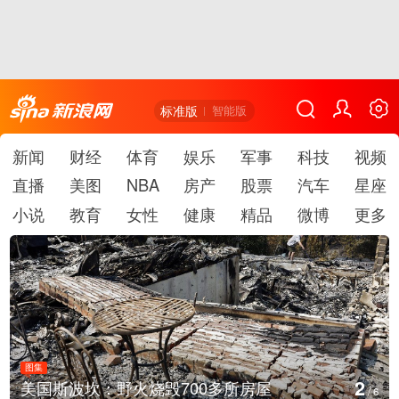
标准版
智能版
新闻
财经
体育
娱乐
军事
科技
视频
直播
美图
NBA
房产
股票
汽车
星座
小说
教育
女性
健康
精品
微博
更多
图集
3
多所房屋
叙利亚：大马士革发生爆炸
/
6