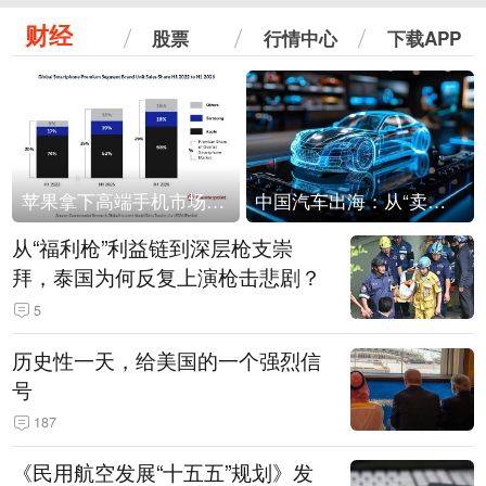
财经
股票
行情中心
下载APP
苹果拿下高端手机市场65%的份额：iPhone 17系列功不可没
中国汽车出海：从“卖出去”到“走进去”
从“福利枪”利益链到深层枪支崇
拜，泰国为何反复上演枪击悲剧？
5
历史性一天，给美国的一个强烈信
号
187
《民用航空发展“十五五”规划》发