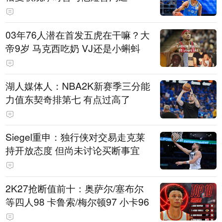
03年76人潜在首发五虎在干嘛？大
帝9岁 马克西吃奶 VJ还是小蝌蚪
湖人媒体人：NBA2K新赛季三分能
力值东契奇排第七 有点过高了
Siegel重申：独行侠对交易走克莱
持开放态度 但尚未讨论买断事宜
2K27抢断值前十：奥萨尔/塞布尔
等四人98 卡鲁索/梅尔顿97 小卡96