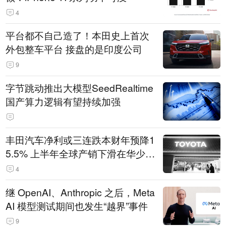
4
平台都不自己造了！本田史上首次
外包整车平台 接盘的是印度公司
9
字节跳动推出大模型SeedRealtime
国产算力逻辑有望持续加强
丰田汽车净利或三连跌本财年预降1
5.5% 上半年全球产销下滑在华少卖
14.3万辆
4
继 OpenAI、Anthropic 之后，Meta
AI 模型测试期间也发生“越界”事件
9