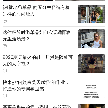
被嘲“老爸单品”的五分牛仔裤有着
别样的时尚魔力
这件极简时尚单品如何实现适配多
元生活场景？
2026夏天最火的鞋，居然是随处可
见的人字拖？
快来抄“内娱审美天赋怪”的作业，
打造你的专属氛围感
亲密关系中的爱与恐惧，被这部恐