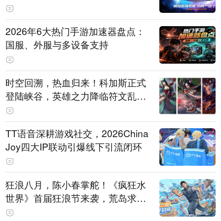
打造旗舰供电方案
2026年6大热门手游加速器盘点：
国服、外服与多设备支持
时空回溯，热血归来！科加斯正式
登陆峡谷，英雄之力降临符文乱
斗！
TT语音深耕游戏社交，2026China
Joy四大IP联动引爆线下引流闭环
狂浪八月，陈小春掌舵！《疯狂水
世界》首届狂浪节来袭，荒岛求生
直播即将开启