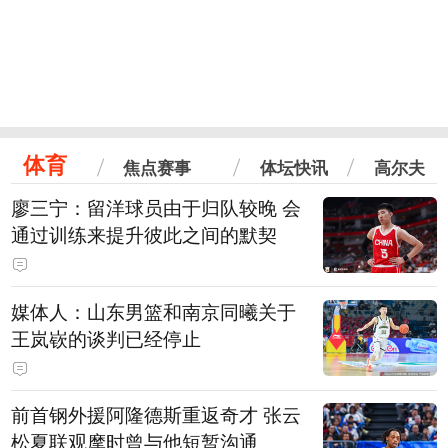
体育
焦点赛事
体坛快讯
高尔夫
廖三宁：留洋球员由于归队较晚 会
通过训练来提升彼此之间的默契
媒体人：山东男篮和南京同曦关于
王岚嵚的谈判已经停止
前首钢外援阿隆德斯重返奇才 张云
松夏联观摩时曾与他短暂沟通