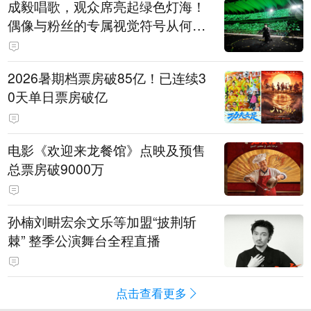
成毅唱歌，观众席亮起绿色灯海！
偶像与粉丝的专属视觉符号从何而
来
2026暑期档票房破85亿！已连续3
0天单日票房破亿
电影《欢迎来龙餐馆》点映及预售
总票房破9000万
孙楠刘畊宏余文乐等加盟“披荆斩
棘” 整季公演舞台全程直播
点击查看更多