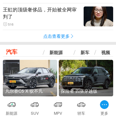
王虹的顶级奢侈品，开始被全网审
判了
516
点击查看更多
汽车
新能源
新车
视频
凡尔赛C5 X 驭不凡
探险者 四驱穿越版
新能源
SUV
MPV
轿车
更多