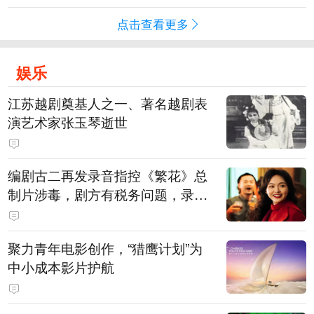
点击查看更多
娱乐
江苏越剧奠基人之一、著名越剧表
演艺术家张玉琴逝世
编剧古二再发录音指控《繁花》总
制片涉毒，剧方有税务问题，录音
中王家卫称“一点够了，要不然又要
出事”
聚力青年电影创作，“猎鹰计划”为
中小成本影片护航