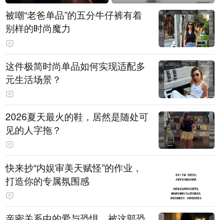
被嘲“老爸单品”的五分牛仔裤有着
别样的时尚魔力
这件极简时尚单品如何实现适配多
元生活场景？
2026夏天最火的鞋，居然是随处可
见的人字拖？
快来抄“内娱审美天赋怪”的作业，
打造你的专属氛围感
亲密关系中的爱与恐惧，被这部恐