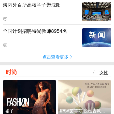
海内外百所高校学子聚沈阳
全国计划招聘特岗教师8954名
点击查看更多
时尚
女性
裙子
IPSA茵芙莎 悦己香氛凝露上市