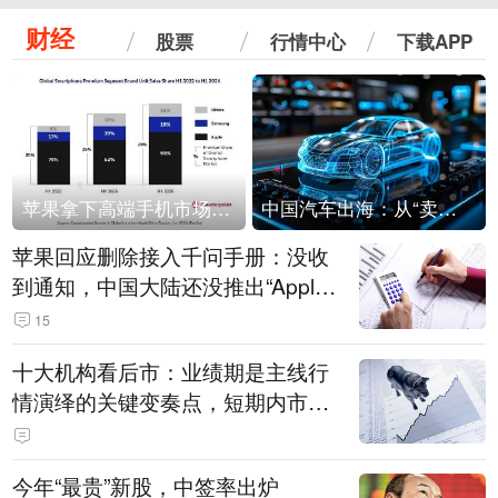
财经
股票
行情中心
下载APP
苹果拿下高端手机市场65%的份额：iPhone 17系列功不可没
中国汽车出海：从“卖出去”到“走进去”
苹果回应删除接入千问手册：没收
到通知，中国大陆还没推出“Apple
智能使用千问”功能
15
十大机构看后市：业绩期是主线行
情演绎的关键变奏点，短期内市场
或继续反弹，关注三条业绩主线
今年“最贵”新股，中签率出炉