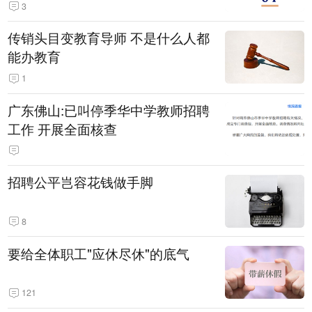
3
传销头目变教育导师 不是什么人都
能办教育
1
广东佛山:已叫停季华中学教师招聘
工作 开展全面核查
招聘公平岂容花钱做手脚
8
要给全体职工"应休尽休"的底气
121