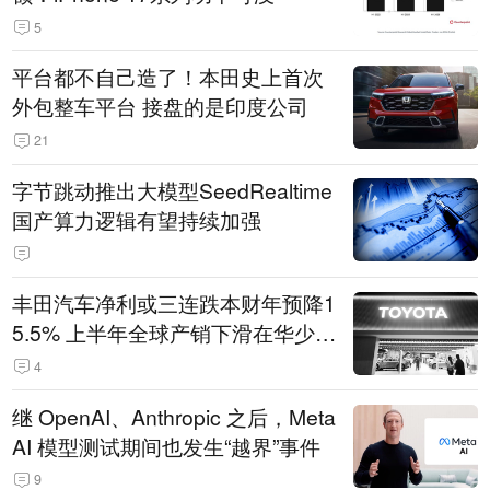
5
平台都不自己造了！本田史上首次
外包整车平台 接盘的是印度公司
21
字节跳动推出大模型SeedRealtime
国产算力逻辑有望持续加强
丰田汽车净利或三连跌本财年预降1
5.5% 上半年全球产销下滑在华少卖
14.3万辆
4
继 OpenAI、Anthropic 之后，Meta
AI 模型测试期间也发生“越界”事件
9