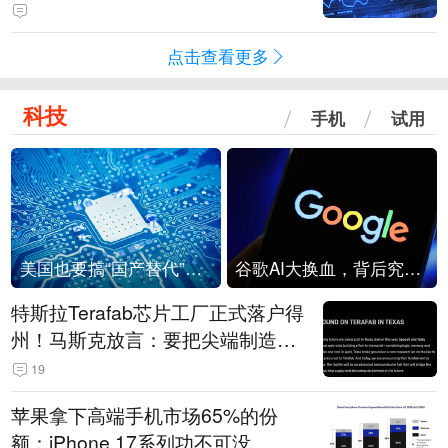
点击查看更多
科技
手机
试用
美国也要搞“国产替代”？先算清三笔账
谷歌AI大换血，背后究竟发生了什么？
特斯拉Terafab芯片工厂正式落户得
州！马斯克放言：要把尖端制造带
回美国
19
苹果拿下高端手机市场65%的份
额：iPhone 17系列功不可没