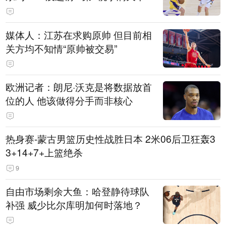
媒体人：江苏在求购原帅 但目前相
关方均不知情“原帅被交易”
欧洲记者：朗尼·沃克是将数据放首
位的人 他该做得分手而非核心
热身赛-蒙古男篮历史性战胜日本 2米06后卫狂轰3
3+14+7+上篮绝杀
9
自由市场剩余大鱼：哈登静待球队
补强 威少比尔库明加何时落地？