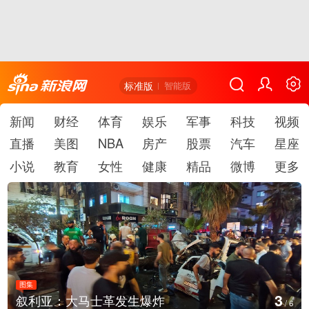
标准版
智能版
新闻
财经
体育
娱乐
军事
科技
视频
直播
美图
NBA
房产
股票
汽车
星座
小说
教育
女性
健康
精品
微博
更多
图集
图
4
叙利亚：大马士革发生爆炸
/
6