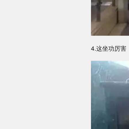
4.这坐功厉