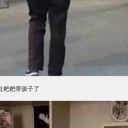
别让粑粑带孩子了