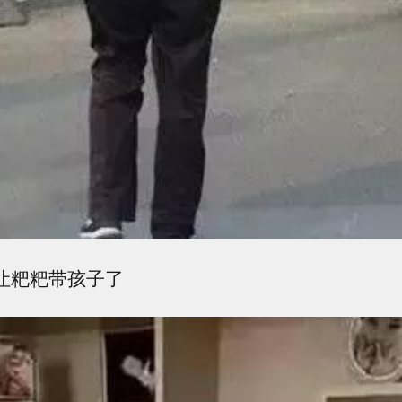
别让粑粑带孩子了