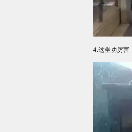
4.这坐功厉