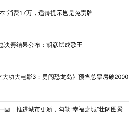
陪本”消费17万，适龄提示岂是免责牌
》总决赛结果公布：胡彦斌成歌王
大功大电影3：勇闯恐龙岛》预售总票房破2000
一画｜推进城市更新，勾勒“幸福之城”壮阔图景