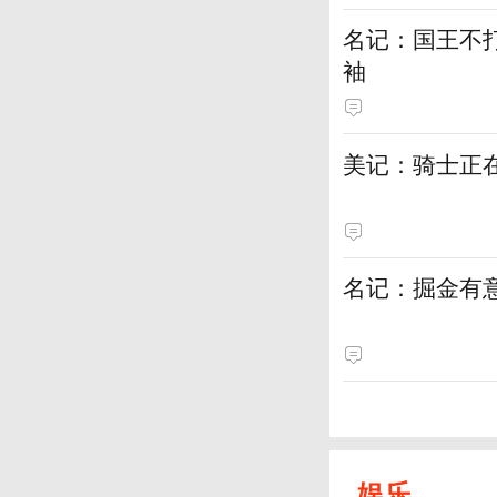
名记：国王不
袖
美记：骑士正
名记：掘金有
娱乐