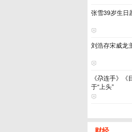
张雪39岁生
刘浩存宋威龙
《尕连手》《
于“上头”
财经