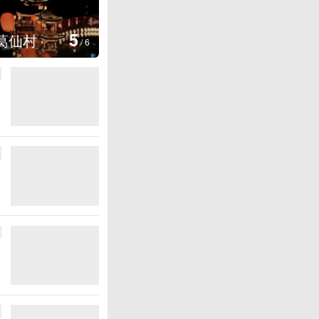
图集
5
上海：七彩稻田画迎最佳观赏期
/
6