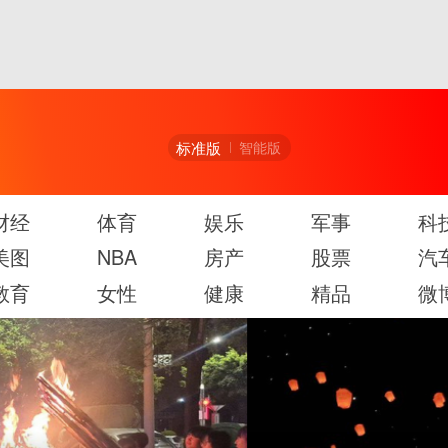
标准版
智能版
财经
体育
娱乐
军事
科
美图
NBA
房产
股票
汽
教育
女性
健康
精品
微