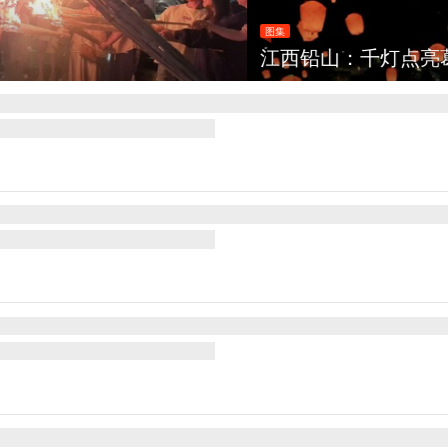
灯点亮葛仙村