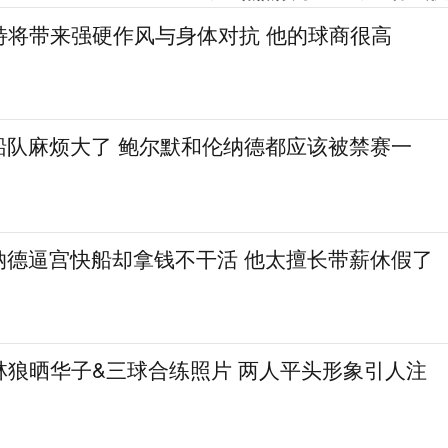
特将带来强硬作风与身体对抗 他的球商很高
船队麻烦大了 鲍尔默和伦纳德都应该被禁赛一
纳德逼宫快船却拿钱不干活 他太擅长带薪休假了
林狼晒华子&三球合练照片 两人平头形象引人注