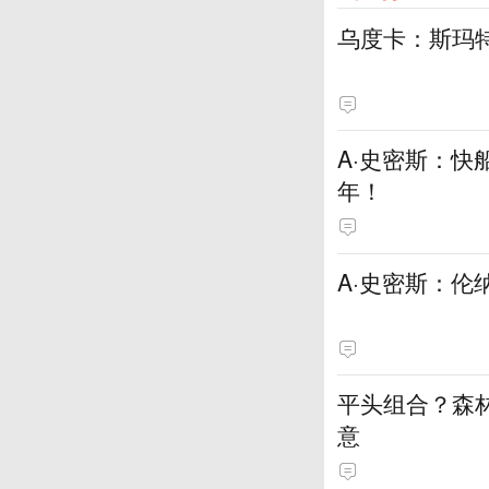
乌度卡：斯玛
A·史密斯：快
年！
A·史密斯：伦
平头组合？森
意