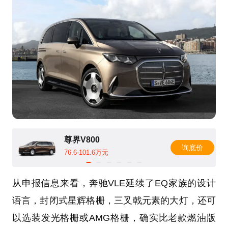
尊界V800
询底价
76.6-101.6万元
从申报信息来看，奔驰VLE延续了EQ家族的设计
语言，封闭式星辉格栅，三叉戟元素的大灯，还可
以选装发光格栅或AMG格栅，确实比老款燃油版