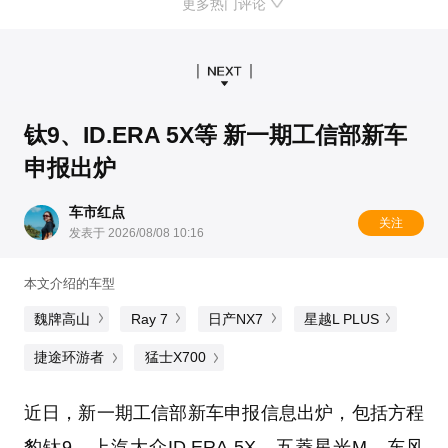
更多热门评论
钛9、ID.ERA 5X等 新一期工信部新车
申报出炉
车市红点
关注
发表于 2026/08/08 10:16
本文介绍的车型
魏牌高山
Ray 7
日产NX7
星越L PLUS
捷途环游者
猛士X700
近日，新一期工信部新车申报信息出炉，包括方程
豹钛9、上汽大众ID.ERA 5X、五菱星光M、东风