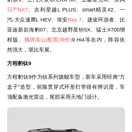
日产NX7
、吉利星越L PLUS、smart精灵#2、一
汽-大众速腾L HEV、埃安
Ray 7
、捷途环游者、比
亚迪新款海豹07、北京越野星钽5X、猛士X700增
程版、
魏牌高山
(配置
|询价)
9 Hi4等在内，阵容依
然强大，堪比车展。
方程豹钛9
方程豹钛9作为钛系列旗舰车型，新车采用经典“方
盒子”造型，前脸贯穿式环形灯带很有辨识度，车
顶配备激光雷达，尾部采用天地门设计。