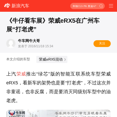
新浪汽车
奔驰CLS PK 奥迪A7
《牛仔看车展》荣威eRX5在广州车
展“打老虎”
牛车网牛大哥
关注
发表于 2016/11/18 15:34
荣威eRX5混动
本文介绍的车型
上汽
荣威
推出“绿芯”版的智能互联系统车型荣威
eRX5，看新车的架势也是要“打老虎”，不过这次并
非童谣，也非反腐，而是要消灭同级别车型中的油
老虎。