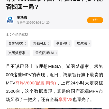
否扳回一局？
车动态
关注
发表于 2026/08/08 14:20
本文介绍的车型
尊界V800
奔驰VLE
享界V8
埃尔法
岚图梦想家
雷克萨斯LM
且不说已经上市理想MEGA、岚图梦想家、极氪
009这些MPV的表现，近日，鸿蒙智行旗下最贵的
MPV
尊界V800
(配置
|询价)
，上市24小时大定突破
3500台，这个数据表现，算是给国产高端MPV市
场又添了一把火，还有全新
享界V8
也曝光了。