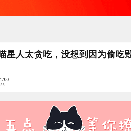
喵星人太贪吃，没想到因为偷吃
4700
:38