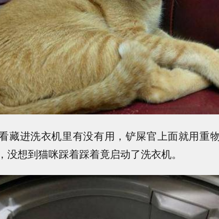
看藏进洗衣机里有没有用，铲屎官上面就用重
，没想到猫咪踩着踩着竟启动了洗衣机。