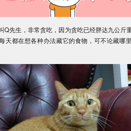
叫Q先生，非常贪吃，因为贪吃已经胖达九公斤
每天都在想各种办法藏它的食物，可不论藏哪