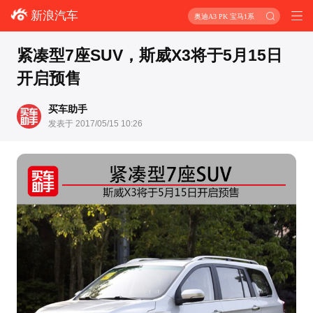
新浪汽车
奥迪A3 PK 宝马1系
紧凑型7座SUV，斯威X3将于5月15日
开启预售
买车助手
发表于 2017/05/15 10:26