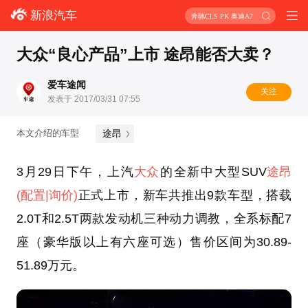
新浪汽车
奔驰CLS PK 奥迪A7
大众“良心产品”上市 途昂能否大卖？
爱车途闻
关注
发表于 2017/03/31 07:55
途昂
本文介绍的车型
3月29日下午，上汽
大众
的全新中大型SUV
途昂
(配置
|询价)
正式上市，新车共推出9款车型，搭载
2.0T和2.5T两款发动机三种动力调教，全系标配7
座（豪华版以上有六座可选）售价区间为30.89-
51.89万元。