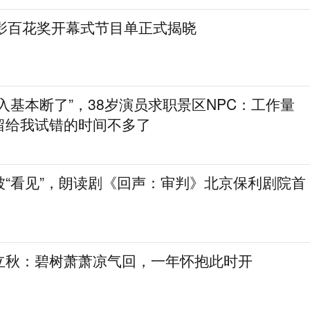
电影百花奖开幕式节目单正式揭晓
入基本断了”，38岁演员求职景区NPC：工作量
留给我试错的时间不多了
被“看见”，朗读剧《回声：审判》北京保利剧院首
立秋：碧树萧萧凉气回，一年怀抱此时开