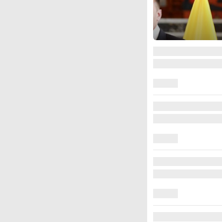
图集
美国斯波坎：