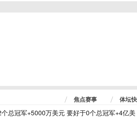
焦点赛事
体坛快
2个总冠军+5000万美元 要好于0个总冠军+4亿美