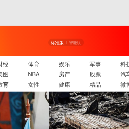
标准版
智能版
财经
体育
娱乐
军事
科
美图
NBA
房产
股票
汽
教育
女性
健康
精品
微