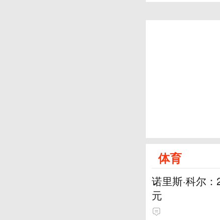
体育
诺里斯·科尔：
元