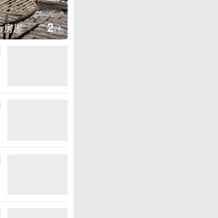
图集
2
叙利亚：大马士革发生爆炸
/
6