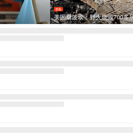
野火烧毁700多所房屋