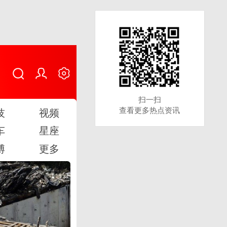
扫一扫
扫一扫
查看更多热点资讯
查看更多热点资讯
技
视频
车
星座
博
更多