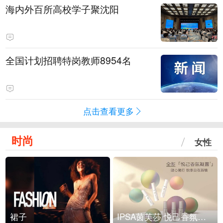
海内外百所高校学子聚沈阳
全国计划招聘特岗教师8954名
点击查看更多
时尚
女性
裙子
IPSA茵芙莎 悦己香氛凝露上市