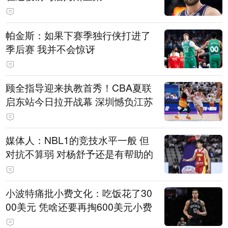
帕金斯：如果下赛季独行侠打进了
季后赛 我并不会惊讶
顾全指导迎来执教首秀！CBA夏联
启东站今日拉开战幕 深圳憾负江苏
媒体人：NBL1的竞技水平一般 但
对抗不算弱 对杨舒予还是有帮助的
小波特痛批小费文化：吃饭花了30
00美元 凭啥还要再掏600美元小费