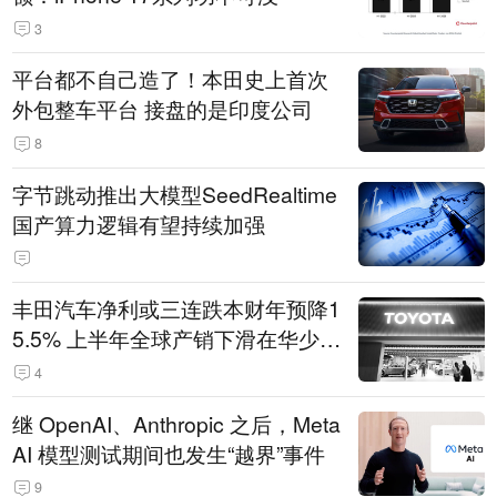
3
平台都不自己造了！本田史上首次
外包整车平台 接盘的是印度公司
8
字节跳动推出大模型SeedRealtime
国产算力逻辑有望持续加强
丰田汽车净利或三连跌本财年预降1
5.5% 上半年全球产销下滑在华少卖
14.3万辆
4
继 OpenAI、Anthropic 之后，Meta
AI 模型测试期间也发生“越界”事件
9