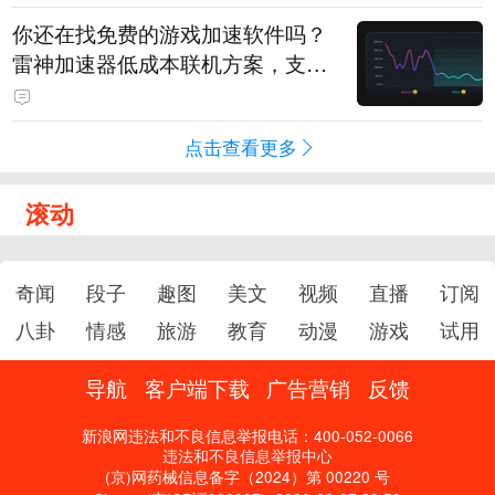
你还在找免费的游戏加速软件吗？
雷神加速器低成本联机方案，支持
免费试用
点击查看更多
滚动
奇闻
段子
趣图
美文
视频
直播
订阅
八卦
情感
旅游
教育
动漫
游戏
试用
导航
客户端下载
广告营销
反馈
新浪网违法和不良信息举报电话：400-052-0066
违法和不良信息举报中心
(京)网药械信息备字（2024）第 00220 号