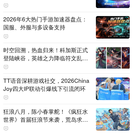
打造旗舰供电方案
2026年6大热门手游加速器盘点：
国服、外服与多设备支持
时空回溯，热血归来！科加斯正式
登陆峡谷，英雄之力降临符文乱
斗！
TT语音深耕游戏社交，2026China
Joy四大IP联动引爆线下引流闭环
狂浪八月，陈小春掌舵！《疯狂水
世界》首届狂浪节来袭，荒岛求生
直播即将开启