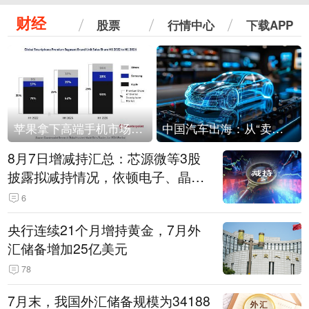
财经
股票
行情中心
下载APP
苹果拿下高端手机市场65%的份额：iPhone 17系列功不可没
中国汽车出海：从“卖出去”到“走进去”
8月7日增减持汇总：芯源微等3股
披露拟减持情况，依顿电子、晶华
微拟增持（表）
6
央行连续21个月增持黄金，7月外
汇储备增加25亿美元
78
7月末，我国外汇储备规模为34188