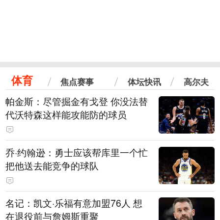
体育
焦点赛事
体坛快讯
高尔夫
帕金斯：尽管掘金有戈登 你没法替
代沃特森这样能攻能防的球员
乔·约翰逊：勇士应该帮库里一个忙
把他送去能竞争的球队
名记：凯文·乐福有意加盟76人 想
在退役前与詹姆斯重聚