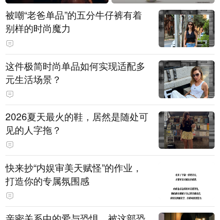
被嘲“老爸单品”的五分牛仔裤有着
别样的时尚魔力
这件极简时尚单品如何实现适配多
元生活场景？
2026夏天最火的鞋，居然是随处可
见的人字拖？
快来抄“内娱审美天赋怪”的作业，
打造你的专属氛围感
亲密关系中的爱与恐惧，被这部恐