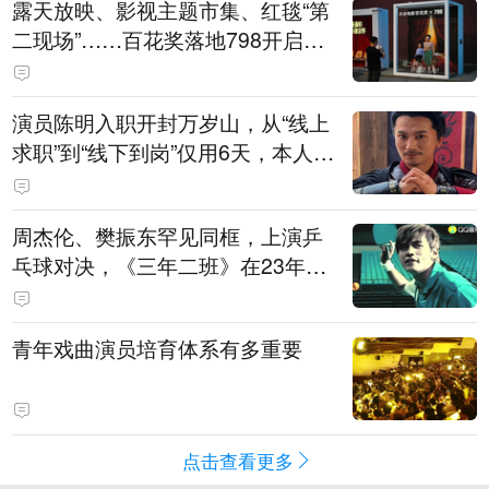
露天放映、影视主题市集、红毯“第
二现场”……百花奖落地798开启城
市文化体验新场景
演员陈明入职开封万岁山，从“线上
求职”到“线下到岗”仅用6天，本人发
声
周杰伦、樊振东罕见同框，上演乒
乓球对决，《三年二班》在23年后
迎来了最权威的“男主角”
青年戏曲演员培育体系有多重要
点击查看更多