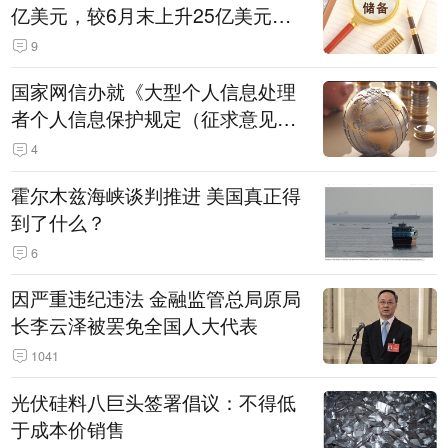
亿美元，较6月末上升25亿美元，
升幅为0.07%
9
国家网信办就《大型个人信息处理
者个人信息保护规定（征求意见
稿）》公开征求意见
4
霍尔木兹海峡谈判推进 美国真正得
到了什么？
6
因严重违纪违法 金融监管总局原局
长李云泽被罢免全国人大代表
1041
光伏硅料八巨头签署倡议：不得低
于成本价销售