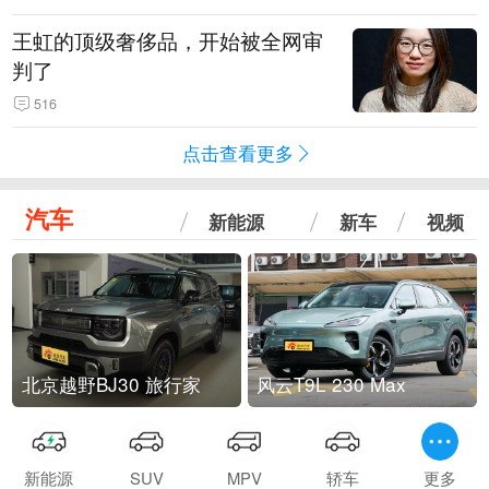
王虹的顶级奢侈品，开始被全网审
判了
516
点击查看更多
汽车
新能源
新车
视频
北京越野BJ30 旅行家
风云T9L 230 Max
新能源
SUV
MPV
轿车
更多