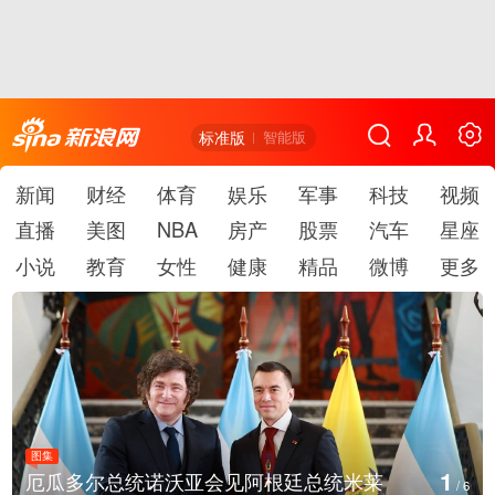
标准版
智能版
新闻
财经
体育
娱乐
军事
科技
视频
直播
美图
NBA
房产
股票
汽车
星座
小说
教育
女性
健康
精品
微博
更多
图集
1
厄瓜多尔总统诺沃亚会见阿根廷总统米莱
/
6