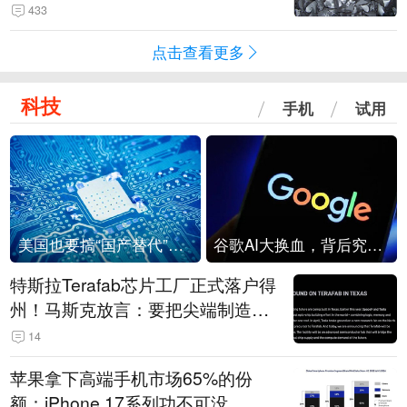
433
点击查看更多
科技
手机
试用
美国也要搞“国产替代”？先算清三笔账
谷歌AI大换血，背后究竟发生了什么？
特斯拉Terafab芯片工厂正式落户得
州！马斯克放言：要把尖端制造带
回美国
14
苹果拿下高端手机市场65%的份
额：iPhone 17系列功不可没