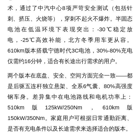
术，通过了中汽中心8项严苛安全测试（包括针
刺、挤压、火烧等），穿刺不起火不爆炸。半固态
电池在低温环境下表现突出：-30℃稳定放
电，-25℃高效补能，北方冬季用车更从容。
610km版本搭载宁德时代3C电池，30%-80%充电
仅需约16分钟，适合有长途出行需求的用户。
两个版本在底盘、安全、空间方面完全一致——都
是后驱五连杆独立悬架、全系6气囊、80%高强度
钢车身。差异集中在电池路线和电机功率上：
510km版125kW/250Nm，610km版
150kW/350Nm。家庭用户可根据日常通勤距离、
是否有充电条件以及长途需求来选择适合的版本。