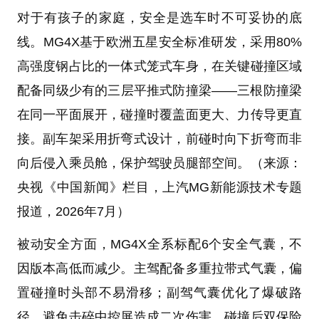
对于有孩子的家庭，安全是选车时不可妥协的底
线。MG4X基于欧洲五星安全标准研发，采用80%
高强度钢占比的一体式笼式车身，在关键碰撞区域
配备同级少有的三层平推式防撞梁——三根防撞梁
在同一平面展开，碰撞时覆盖面更大、力传导更直
接。副车架采用折弯式设计，前碰时向下折弯而非
向后侵入乘员舱，保护驾驶员腿部空间。（来源：
央视《中国新闻》栏目，上汽MG新能源技术专题
报道，2026年7月）
被动安全方面，MG4X全系标配6个安全气囊，不
因版本高低而减少。主驾配备多重拉带式气囊，偏
置碰撞时头部不易滑移；副驾气囊优化了爆破路
径，避免击碎中控屏造成二次伤害。碰撞后双保险