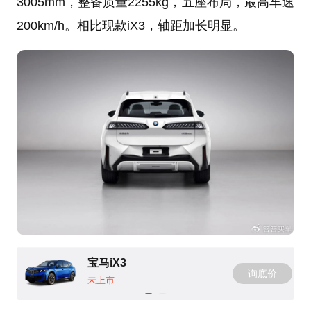
3005mm，整备质量2255kg，五座布局，最高车速
200km/h。相比现款iX3，轴距加长明显。
宝马iX3
询底价
未上市