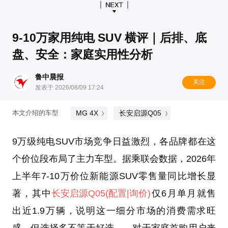
9‑10万家用纯电 SUV 横评｜后排、底
盘、安全：家庭实用性分析
鲁中晨报
关注
发表于 2026/08/09 17:24
MG 4X
长安启源Q05
本文介绍的车型
9万级纯电SUV市场竞争日益激烈，各品牌都在这
个价位段布局了主力车型。据乘联会数据，2026年
上半年7-10万价位新能源SUV零售量同比增长显
著，其中
长安启源Q05
(配置
|询价)
仅6月单月就售
出近1.9万辆，说明这一细分市场的消费需求旺
盛。但选择多不等于好选——对于家庭首购用户来