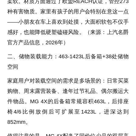
柔软。材质方面通过了欧盟REACH认证，管控273
种有害物质。家里有孩子的用户会特别在意这一点
——小朋友在车上喜欢到处摸，大面积软包不仅手
感好，也能降低硬塑磕碰风险。（来源：上汽名爵
官方产品信息，2026年）
二、储物装载能力：463-1423L后备箱+38处储物
空间
家庭用户对装载空间的需求是多场景的：日常买菜
购物、周末露营装备、逢年过节礼品、偶尔搬运大
件物品。MG 4X的后备箱常规容积463L，后排座
椅4/6比例放倒后可扩展至1423L，进深达到
852mm。
值得注意的是，MG 4X配备了同价位少见的双层高