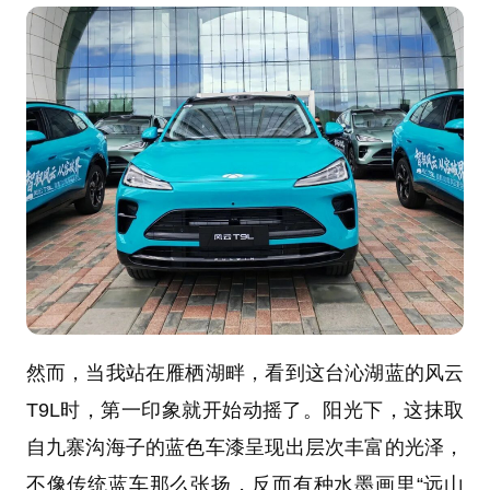
然而，当我站在雁栖湖畔，看到这台沁湖蓝的风云
T9L时，第一印象就开始动摇了。阳光下，这抹取
自九寨沟海子的蓝色车漆呈现出层次丰富的光泽，
不像传统蓝车那么张扬，反而有种水墨画里“远山