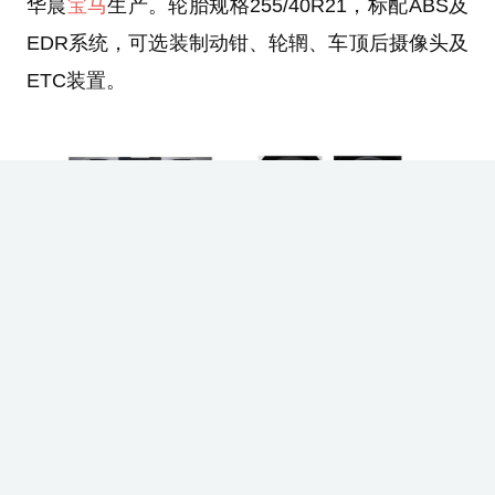
华晨
宝马
生产。轮胎规格255/40R21，标配ABS及
EDR系统，可选装制动钳、轮辋、车顶后摄像头及
ETC装置。