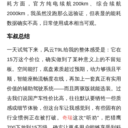
耗方面，官方纯电续航200km、综合续航
2000km，我虽然没跑那么远验证，但表显的能耗
数据确实不高，日常使用成本相当可观。
车叔总结
一天试驾下来，风云T9L给我的整体感受是：它在
15万这个价位，确实做到了某种意义上的不留短
板。空间能打，底盘素质超过预期，动力够强且平
顺，智能座舱流畅度在线，再加上一套真正有实用
价值的辅助驾驶系统——而且两驱版就能选装。过
去我们说国产车性价比高，往往默认要牺牲一些质
感或细节体验，但这台车让我感觉到，有些固有的
行业惯例正在被打破。
奇瑞
这次“听劝”，把猎鹰
700下放到15万级，确实让更多用户能够享受到科