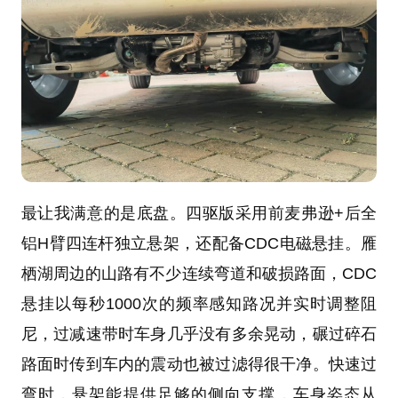
最让我满意的是底盘。四驱版采用前麦弗逊+后全
铝H臂四连杆独立悬架，还配备CDC电磁悬挂。雁
栖湖周边的山路有不少连续弯道和破损路面，CDC
悬挂以每秒1000次的频率感知路况并实时调整阻
尼，过减速带时车身几乎没有多余晃动，碾过碎石
路面时传到车内的震动也被过滤得很干净。快速过
弯时，悬架能提供足够的侧向支撑，车身姿态从