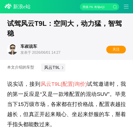
新浪e站
黑猫 PK 奇瑞eQ1
试驾风云T9L：空间大，动力猛，智驾
稳
车叔说车
关注
发表于 2026/06/01 14:27
风云T9L
本文介绍的车型
说实话，接到
风云T9L
(配置
|询价)
试驾邀请时，我
的第一反应是“又是一款堆配置的混动SUV”。毕竟
当下15万级市场，各家都在打价格战，配置表越拉
越长，但真正开起来顺心、坐起来舒服的车，掰着
手指头都能数过来。