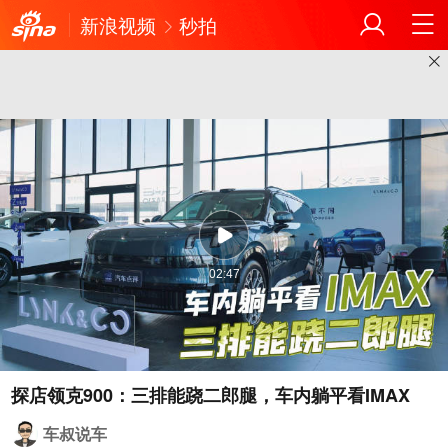
新浪视频
秒拍
02:47
车叔说车