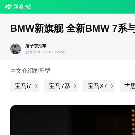
新浪e站
BMW新旗舰 全新BMW 7系与
痞子东拍车
发表于 2022/04/20 22:27
本文介绍的车型
宝马i7
宝马7系
宝马X7
古