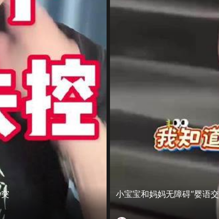
冲突
小宝宝和妈妈无障碍“婴语