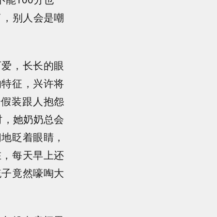
了，别人会是嘲
可爱，长长的眼
的特征，兴许将
会假装跟人抱怨
时，她奶奶总会
闪地眨着眼睛，
在，每天早上还
梳子竟然嚎啕大