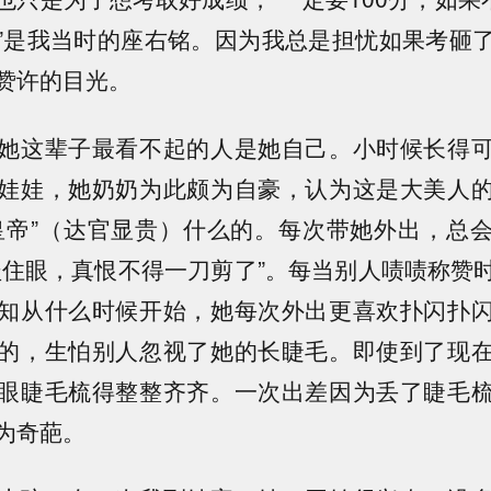
”是我当时的座右铭。因为我总是担忧如果考砸
赞许的目光。
她这辈子最看不起的人是她自己。小时候长得
娃娃，她奶奶为此颇为自豪，认为这是大美人
皇帝”（达官显贵）什么的。每次带她外出，总
盖住眼，真恨不得一刀剪了”。每当别人啧啧称赞
知从什么时候开始，她每次外出更喜欢扑闪扑
的，生怕别人忽视了她的长睫毛。即使到了现
眼睫毛梳得整整齐齐。一次出差因为丢了睫毛
为奇葩。