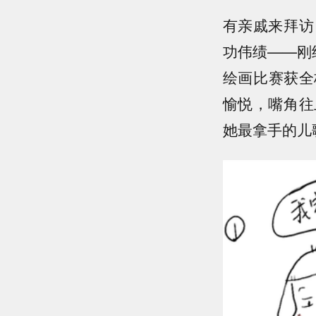
有亲戚来拜访
功伟绩——刚
绘画比赛获全
愉悦，嘴角往
她最拿手的儿