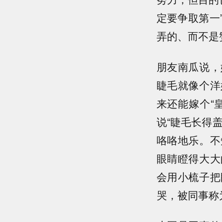
定要争取第一
弄的、而不是
朋友南瓜说，
睫毛就像个洋
来还能嫁个“
说“睫毛长得
咯咯地乐。不
眼睛瞪得大大
会用小梳子把
哭，被同事称