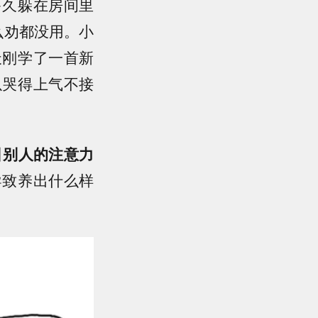
多久躲在房间里
么劝都没用。小
天刚学了一首新
以哭得上气不接
引别人的注意力
导致养出什么样