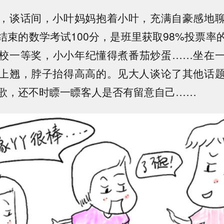
，谈话间，小叶妈妈抱着小叶，充满自豪感地
结束的数学考试100分，是班里获取98%投票率
校一等奖，小小年纪懂得煮番茄炒蛋……坐在
上翘，脖子抬得高高的。见大人谈论了其他话
歌，还不时瞟一瞟客人是否有留意自己……