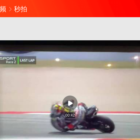
频
秒拍
00:42