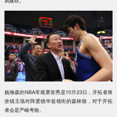
易建联。
杨瀚森的NBA常规赛首秀是10月23日，开拓者将
坐镇主场对阵爱德华兹领衔的森林狼，对于开拓
者会是严峻考验。