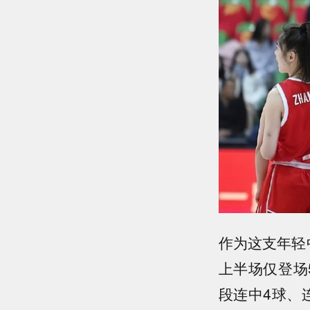
作为这支年轻
上半场仅登场
段连中4球、