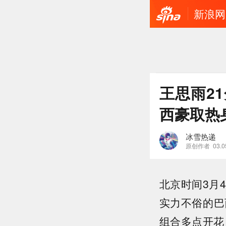
新浪网
王思雨2
西豪取热
冰雪热递
原创作者
03.0
北京时间3月
实力不俗的巴
组合多点开花