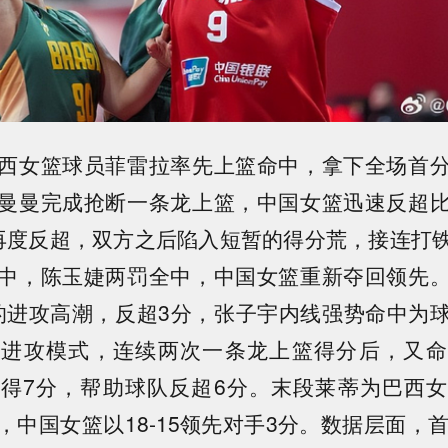
西女篮球员菲雷拉率先上篮命中，拿下全场首
曼曼完成抢断一条龙上篮，中国女篮迅速反超
再度反超，双方之后陷入短暂的得分荒，接连打
中，陈玉婕两罚全中，中国女篮重新夺回领先
0的进攻高潮，反超3分，张子宇内线强势命中为
人进攻模式，连续两次一条龙上篮得分后，又命
得7分，帮助球队反超6分。末段莱蒂为巴西
，中国女篮以18-15领先对手3分。数据层面，首