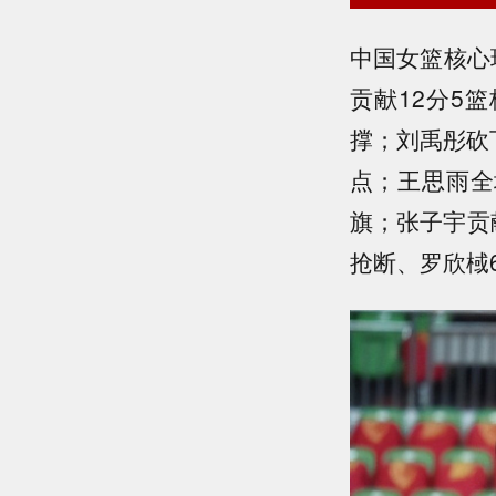
中国女篮核心
贡献12分5
撑；刘禹彤砍
点；王思雨全
旗；张子宇贡
抢断、罗欣棫