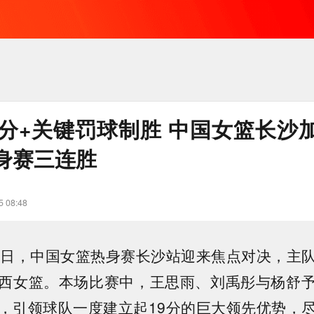
1分+关键罚球制胜 中国女篮长沙
身赛三连胜
5 08:48
4日，中国女篮热身赛长沙站迎来焦点对决，主
西女篮。本场比赛中，王思雨、刘禹彤与杨舒
，引领球队一度建立起19分的巨大领先优势，