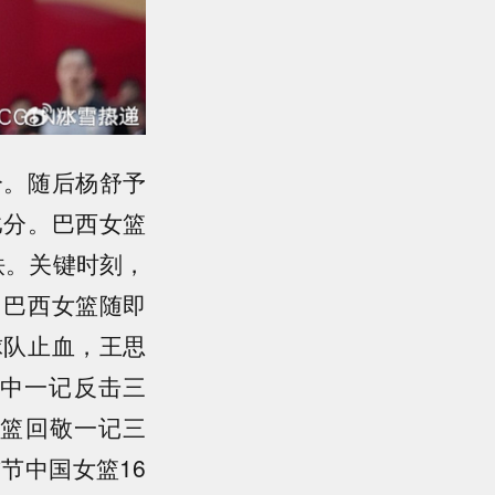
分。随后杨舒予
比分。巴西女篮
铁。关键时刻，
。巴西女篮随即
球队止血，王思
中一记反击三
女篮回敬一记三
节中国女篮16