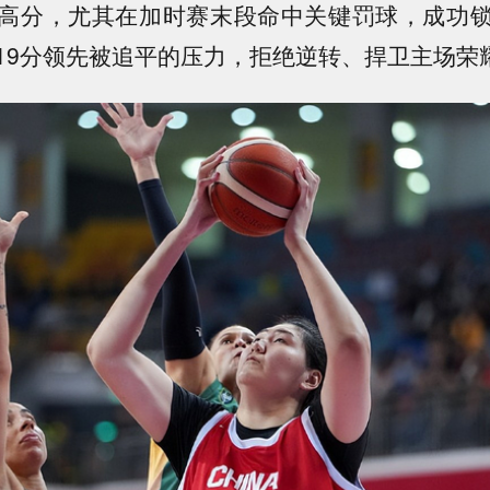
高分，尤其在加时赛末段命中关键罚球，成功
19分领先被追平的压力，拒绝逆转、捍卫主场荣