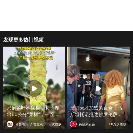
发现更多热门视频
只摘菜叶不拔根，女子养
皇马天才加盟紫百合！马
出60公分“菜树”，一茬接
斯坦托诺抵达佛罗伦萨，
一茬根本吃不完
收获球迷狂热追捧
齐鲁晚报-齐鲁壹点
6039次播放
英超风云会
1.8万次播放