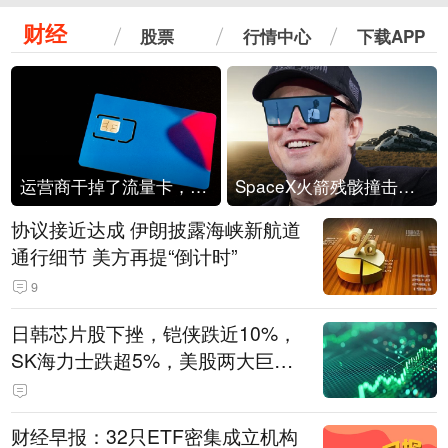
财经
股票
行情中心
下载APP
运营商干掉了流量卡，他们真的玩不起了
SpaceX火箭残骸撞击月球
协议接近达成 伊朗披露海峡新航道
通行细节 美方再提“倒计时”
9
日韩芯片股下挫，铠侠跌近10%，
SK海力士跌超5%，美股两大巨头
遭遇业绩杀
财经早报：32只ETF密集成立机构