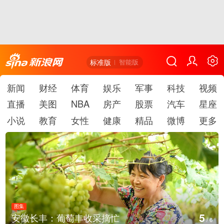
标准版
智能版
新闻
财经
体育
娱乐
军事
科技
视频
直播
美图
NBA
房产
股票
汽车
星座
小说
教育
女性
健康
精品
微博
更多
图集
6
安徽长丰：葡萄丰收采摘忙
/
6