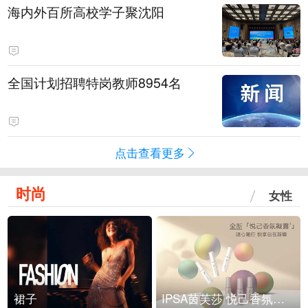
海内外百所高校学子聚沈阳
全国计划招聘特岗教师8954名
点击查看更多
时尚
女性
裙子
IPSA茵芙莎 悦己香氛凝露上市