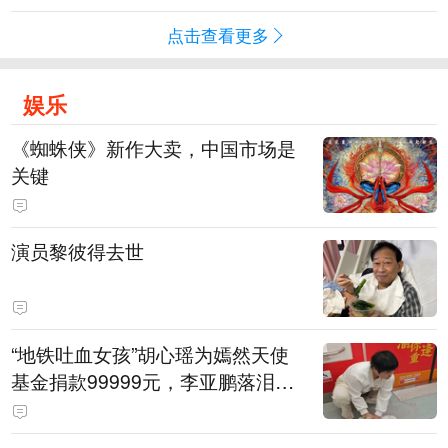
点击查看更多
娱乐
《蜘蛛侠》新作大卖，中国市场是
关键
演员黎彼得去世
“地铁吐血女孩”胡心瑶为嫣然天使
基金捐款99999元，李亚鹏落泪感
谢：我个人向她捐赠99999元，也
向其病友之家捐赠99999元