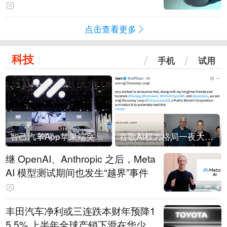
会回应：报道不实
点击查看更多
科技
手机
试用
智己汽车App苹果端突然“下架”
谷歌AI权力格局一夜大洗牌
继 OpenAI、Anthropic 之后，Meta
AI 模型测试期间也发生“越界”事件
丰田汽车净利或三连跌本财年预降1
5.5% 上半年全球产销下滑在华少卖