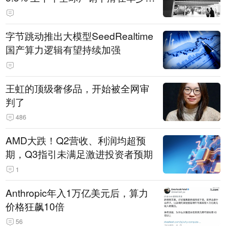
14.3万辆
字节跳动推出大模型SeedRealtime
国产算力逻辑有望持续加强
王虹的顶级奢侈品，开始被全网审
判了
486
AMD大跌！Q2营收、利润均超预
期，Q3指引未满足激进投资者预期
1
Anthropic年入1万亿美元后，算力
价格狂飙10倍
56