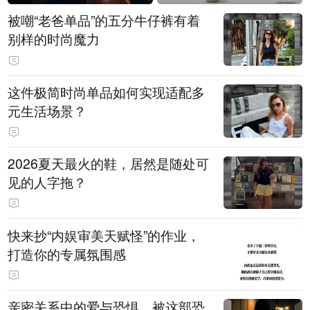
被嘲“老爸单品”的五分牛仔裤有着
别样的时尚魔力
这件极简时尚单品如何实现适配多
元生活场景？
2026夏天最火的鞋，居然是随处可
见的人字拖？
快来抄“内娱审美天赋怪”的作业，
打造你的专属氛围感
亲密关系中的爱与恐惧，被这部恐