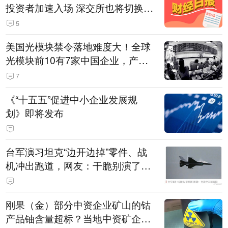
投资者加速入场 深交所也将切换交
易线路
5
美国光模块禁令落地难度大！全球
光模块前10有7家中国企业，产业
界人士：想“脱钩”并不容易
7
《“十五五”促进中小企业发展规
划》即将发布
台军演习坦克“边开边掉”零件、战
机冲出跑道，网友：干脆别演了，
没有一次没有笑话发生
刚果（金）部分中资企业矿山的钴
产品铀含量超标？当地中资矿企协