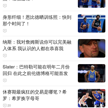
身形纤细！恩比德晒训练照：快到
那个时间了！
纳斯：我对詹姆斯说你可以完美融
入体系 我认识的人都在恭喜我
Slater：巴特勒可能在明年二月份
回归 在此之前伦德博格可能首发
休赛期最疯狂的交易是哪笔？希
罗：希罗换字母哥
20