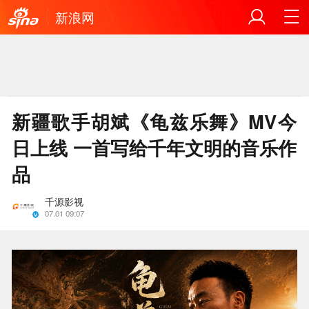
新浪网
新疆歌手胡斌《龟兹乐舞》MV今
日上线 一首写给千年文明的音乐作
品
千源影视
07.01 09:07