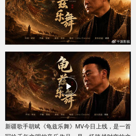
新疆歌手胡斌《龟兹乐舞》MV今日上线，是一首