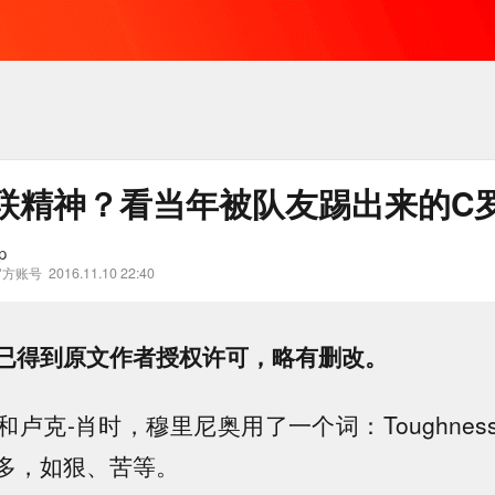
联精神？看当年被队友踢出来的C
p
官方账号
2016.11.10 22:40
已得到原文作者授权许可，略有删改。
卢克-肖时，穆里尼奥用了一个词：Toughne
多，如狠、苦等。