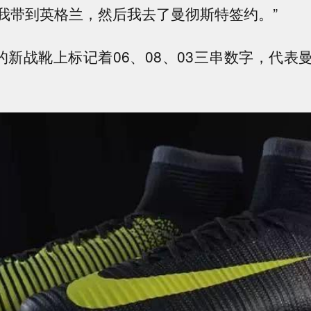
我带到英格兰，然后我去了曼彻斯特签约。”
的新战靴上标记着06、08、03三串数字，代表