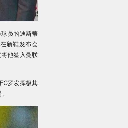
佳球员的迪斯蒂
y”。在新鞋发布会
定将他签入曼联
于C罗发挥极其
特。