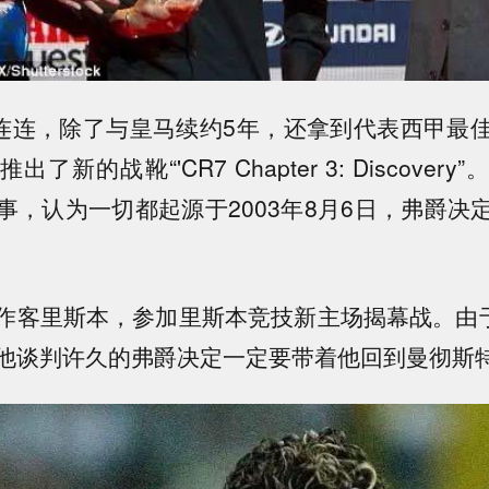
连连，除了与皇马续约5年，还拿到代表西甲最
了新的战靴“'CR7 Chapter 3: Discover
事，认为一切都起源于2003年8月6日，弗爵决
作客里斯本，参加里斯本竞技新主场揭幕战。由
他谈判许久的弗爵决定一定要带着他回到曼彻斯