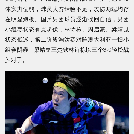
体实力偏弱，球员大赛经验不足，攻防两端均存
在明显短板。国乒男团球员逐渐找回自信，男团
小组赛状态有点起伏，林诗栋、周启豪、梁靖崑
状态低迷，第二阶段淘汰赛对阵澳大利亚一扫小
组赛阴霾，梁靖崑王楚钦林诗栋以三个3-0轻松战
胜对手。