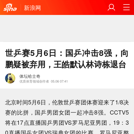
新浪网
世乒赛5月6日：国乒冲击8强，向
鹏疑被弃用，王皓默认林诗栋退台
体坛哈士奇
优质体育领域创作者
05.06 07:41
北京时间5月6日，伦敦世乒赛团体赛迎来了1/8决
赛的比拼，国乒男团女团一起冲击8强。CCTV5
将在17点直播国乒男团VS罗马尼亚男团，19：3
0直播国乒女团VS瑞典女团的比赛。
罗马尼亚整