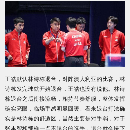
王皓默认林诗栋退台，对阵澳大利亚的比赛，林
诗栋发完球就开始退台，王皓也没有说他。林诗
栋退台之后衔接流畅，相持节奏舒服，整体发挥
确实亮眼，临场手感明显回暖。看来退台打法确
实是林诗栋的舒适区，当然主要是对手弱，对于
张本智和那样一点不退台的选手，退台就会慢下