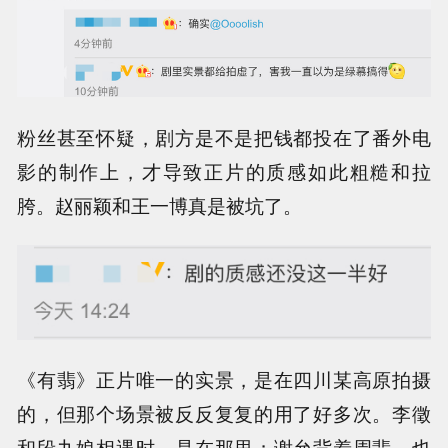
粉丝甚至怀疑，剧方是不是把钱都投在了番外电
影的制作上，才导致正片的质感如此粗糙和拉
胯。赵丽颖和王一博真是被坑了。
《有翡》正片唯一的实景，是在四川某高原拍摄
的，但那个场景被反反复复的用了好多次。李徵
和段九娘相遇时，是在那里；谢允背着周翡，也