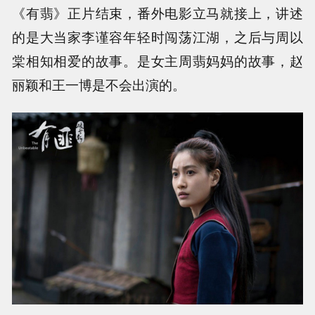
《有翡》正片结束，番外电影立马就接上，讲述
的是大当家李谨容年轻时闯荡江湖，之后与周以
棠相知相爱的故事。是女主周翡妈妈的故事，赵
丽颖和王一博是不会出演的。