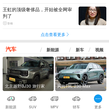
王虹的顶级奢侈品，开始被全网审
判了
516
点击查看更多
汽车
新能源
新车
视频
北京越野BJ30 旅行家
风云T9L 230 Max
新能源
SUV
MPV
轿车
更多