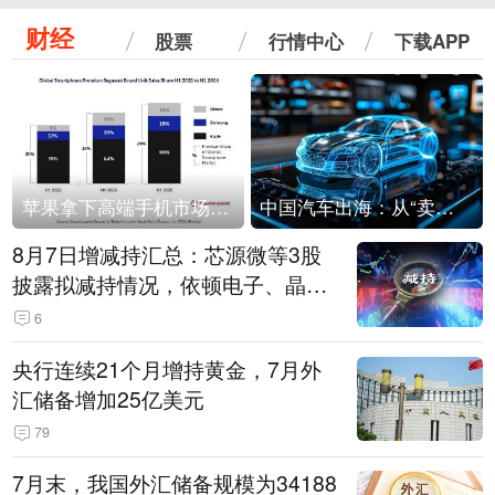
财经
股票
行情中心
下载APP
苹果拿下高端手机市场65%的份额：iPhone 17系列功不可没
中国汽车出海：从“卖出去”到“走进去”
8月7日增减持汇总：芯源微等3股
披露拟减持情况，依顿电子、晶华
微拟增持（表）
6
央行连续21个月增持黄金，7月外
汇储备增加25亿美元
79
7月末，我国外汇储备规模为34188