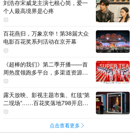
刘浩存宋威龙主演七根心简，爱一
个人最高境界是心疼
百花燕归，万象京华！第38届大众
电影百花奖系列活动在京开幕
《超棒的我们》第二季开播——首
周热度领跑多平台，多渠道资源加
持助推棒球文化出圈
露天放映、影视主题市集、红毯“第
二现场”……百花奖落地798开启城
市文化体验新场景
点击查看更多