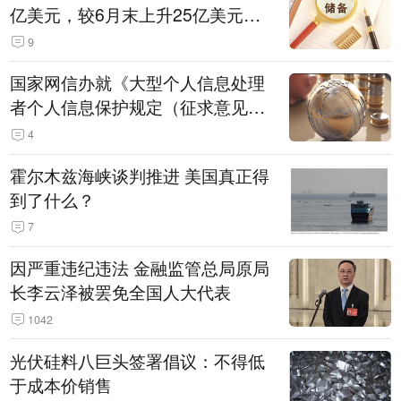
亿美元，较6月末上升25亿美元，
升幅为0.07%
9
国家网信办就《大型个人信息处理
者个人信息保护规定（征求意见
稿）》公开征求意见
4
霍尔木兹海峡谈判推进 美国真正得
到了什么？
7
因严重违纪违法 金融监管总局原局
长李云泽被罢免全国人大代表
1042
光伏硅料八巨头签署倡议：不得低
于成本价销售