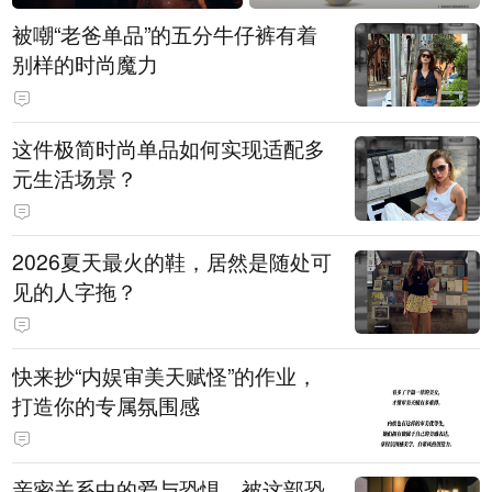
被嘲“老爸单品”的五分牛仔裤有着
别样的时尚魔力
这件极简时尚单品如何实现适配多
元生活场景？
2026夏天最火的鞋，居然是随处可
见的人字拖？
快来抄“内娱审美天赋怪”的作业，
打造你的专属氛围感
亲密关系中的爱与恐惧，被这部恐