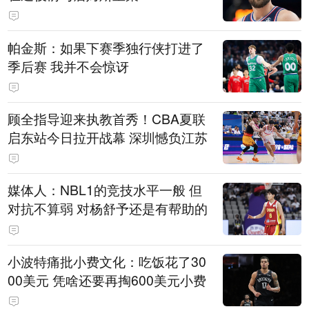
帕金斯：如果下赛季独行侠打进了
季后赛 我并不会惊讶
顾全指导迎来执教首秀！CBA夏联
启东站今日拉开战幕 深圳憾负江苏
媒体人：NBL1的竞技水平一般 但
对抗不算弱 对杨舒予还是有帮助的
小波特痛批小费文化：吃饭花了30
00美元 凭啥还要再掏600美元小费