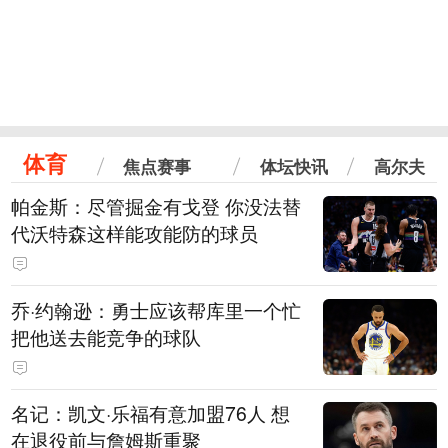
体育
焦点赛事
体坛快讯
高尔夫
帕金斯：尽管掘金有戈登 你没法替
代沃特森这样能攻能防的球员
乔·约翰逊：勇士应该帮库里一个忙
把他送去能竞争的球队
名记：凯文·乐福有意加盟76人 想
在退役前与詹姆斯重聚