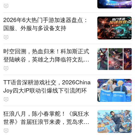
打造旗舰供电方案
2026年6大热门手游加速器盘点：
国服、外服与多设备支持
时空回溯，热血归来！科加斯正式
登陆峡谷，英雄之力降临符文乱
斗！
TT语音深耕游戏社交，2026China
Joy四大IP联动引爆线下引流闭环
狂浪八月，陈小春掌舵！《疯狂水
世界》首届狂浪节来袭，荒岛求生
直播即将开启