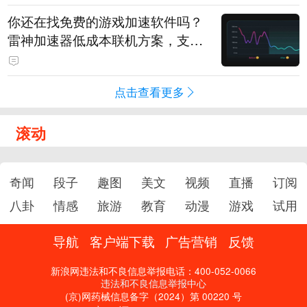
你还在找免费的游戏加速软件吗？
雷神加速器低成本联机方案，支持
免费试用
点击查看更多
滚动
奇闻
段子
趣图
美文
视频
直播
订阅
八卦
情感
旅游
教育
动漫
游戏
试用
导航
客户端下载
广告营销
反馈
新浪网违法和不良信息举报电话：400-052-0066
违法和不良信息举报中心
(京)网药械信息备字（2024）第 00220 号