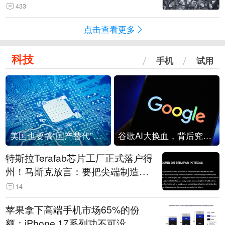
433
点击查看更多
科技
手机
试用
美国也要搞“国产替代”？先算清三笔账
谷歌AI大换血，背后究竟发生了什么？
特斯拉Terafab芯片工厂正式落户得
州！马斯克放言：要把尖端制造带
回美国
14
苹果拿下高端手机市场65%的份
额：iPhone 17系列功不可没