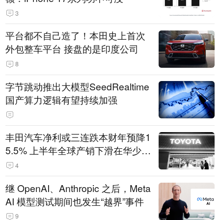
3
平台都不自己造了！本田史上首次
外包整车平台 接盘的是印度公司
8
字节跳动推出大模型SeedRealtime
国产算力逻辑有望持续加强
丰田汽车净利或三连跌本财年预降1
5.5% 上半年全球产销下滑在华少卖
14.3万辆
4
继 OpenAI、Anthropic 之后，Meta
AI 模型测试期间也发生“越界”事件
9