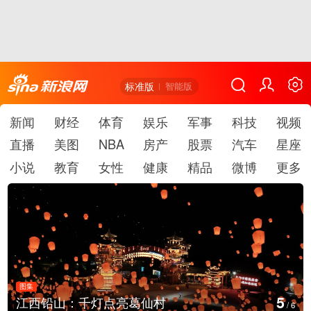
标准版
智能版
新闻
财经
体育
娱乐
军事
科技
视频
直播
美图
NBA
房产
股票
汽车
星座
小说
教育
女性
健康
精品
微博
更多
图集
5
江西铅山：千灯点亮葛仙村
/
6