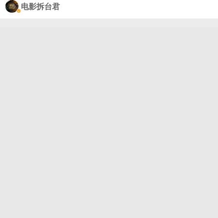
得比猕猴桃的古装剧卖相好一些，质感也不是在普通
电影拆台君
古偶现偶里打转儿，题材要丰富的多，再加上有大爆
剧的第二部引流，说不定会播出好成绩呢？#优酷片单
##藏海传##微博二创视频创作季##春日心动放映季#