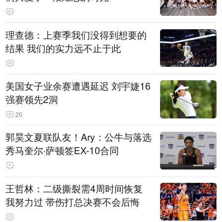
理查德：上赛季我们没得到想要的
结果 我们的实力远不止于此
美国女子业余赛遭遇延迟 刘宇婕16
强赛领先2洞
20
郭昊文夏联队友！Ary：公牛与落选
秀马奎尔·萨顿签EX-10合同
王哲林：二级撕裂需4周时间恢复
我努力过 带伤打总决赛不会后悔