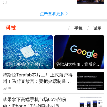
点击查看更多
科技
手机
试用
美国也要搞“国产替代”？先算清三笔账
谷歌AI大换血，背后究竟发生了什么？
特斯拉Terafab芯片工厂正式落户得
州！马斯克放言：要把尖端制造带
回美国
16
苹果拿下高端手机市场65%的份
额：iPhone 17系列功不可没