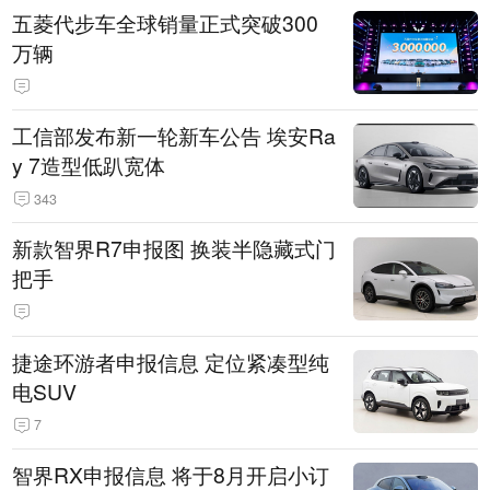
五菱代步车全球销量正式突破300
万辆
工信部发布新一轮新车公告 埃安Ra
y 7造型低趴宽体
343
新款智界R7申报图 换装半隐藏式门
把手
捷途环游者申报信息 定位紧凑型纯
电SUV
7
智界RX申报信息 将于8月开启小订