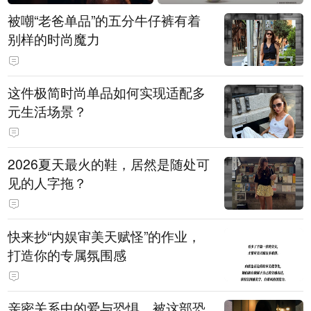
被嘲“老爸单品”的五分牛仔裤有着
别样的时尚魔力
这件极简时尚单品如何实现适配多
元生活场景？
2026夏天最火的鞋，居然是随处可
见的人字拖？
快来抄“内娱审美天赋怪”的作业，
打造你的专属氛围感
亲密关系中的爱与恐惧，被这部恐