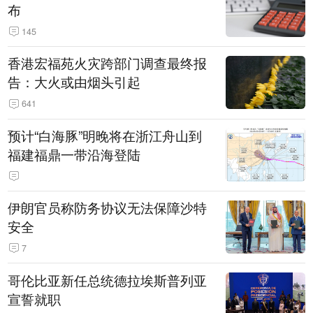
布
145
香港宏福苑火灾跨部门调查最终报
告：大火或由烟头引起
641
预计“白海豚”明晚将在浙江舟山到
福建福鼎一带沿海登陆
伊朗官员称防务协议无法保障沙特
安全
7
哥伦比亚新任总统德拉埃斯普列亚
宣誓就职