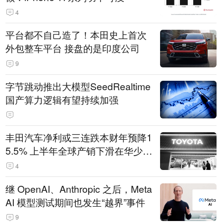
4
平台都不自己造了！本田史上首次
外包整车平台 接盘的是印度公司
9
字节跳动推出大模型SeedRealtime
国产算力逻辑有望持续加强
丰田汽车净利或三连跌本财年预降1
5.5% 上半年全球产销下滑在华少卖
14.3万辆
4
继 OpenAI、Anthropic 之后，Meta
AI 模型测试期间也发生“越界”事件
9