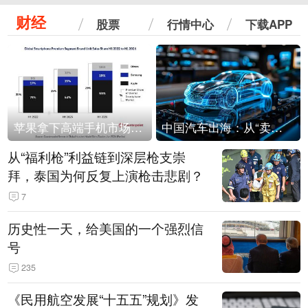
财经
股票
行情中心
下载APP
苹果拿下高端手机市场65%的份额：iPhone 17系列功不可没
中国汽车出海：从“卖出去”到“走进去”
从“福利枪”利益链到深层枪支崇
拜，泰国为何反复上演枪击悲剧？
7
历史性一天，给美国的一个强烈信
号
235
《民用航空发展“十五五”规划》发