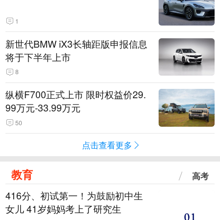
1
新世代BMW iX3长轴距版申报信息
将于下半年上市
8
纵横F700正式上市 限时权益价29.
99万元-33.99万元
50
点击查看更多
教育
高考
416分、初试第一！为鼓励初中生
女儿 41岁妈妈考上了研究生