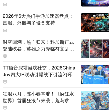
打造旗舰供电方案
2026年6大热门手游加速器盘点：
国服、外服与多设备支持
时空回溯，热血归来！科加斯正式
登陆峡谷，英雄之力降临符文乱
斗！
TT语音深耕游戏社交，2026China
Joy四大IP联动引爆线下引流闭环
狂浪八月，陈小春掌舵！《疯狂水
世界》首届狂浪节来袭，荒岛求生
直播即将开启