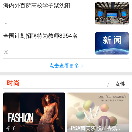
海内外百所高校学子聚沈阳
全国计划招聘特岗教师8954名
点击查看更多
时尚
女性
裙子
IPSA茵芙莎 悦己香氛凝露上市