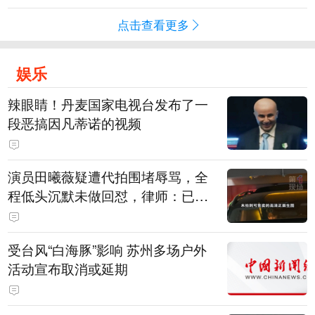
点击查看更多
娱乐
辣眼睛！丹麦国家电视台发布了一
段恶搞因凡蒂诺的视频
演员田曦薇疑遭代拍围堵辱骂，全
程低头沉默未做回怼，律师：已超
出公众人物应容忍的合理界限
受台风“白海豚”影响 苏州多场户外
活动宣布取消或延期