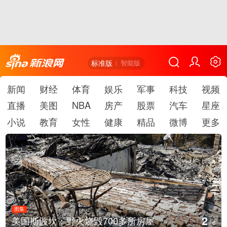
标准版
智能版
新闻
财经
体育
娱乐
军事
科技
视频
直播
美图
NBA
房产
股票
汽车
星座
小说
教育
女性
健康
精品
微博
更多
图集
2
美国斯波坎：野火烧毁700多所房屋
/
6