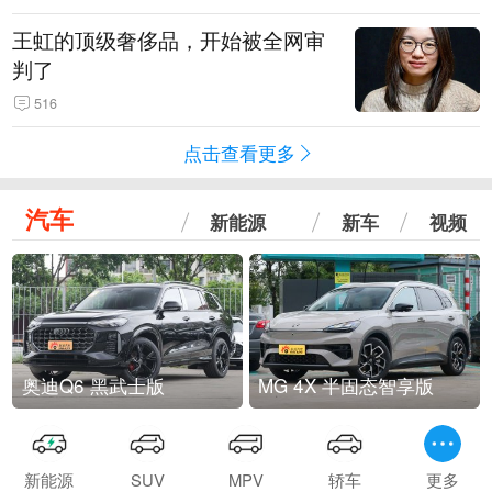
王虹的顶级奢侈品，开始被全网审
判了
516
点击查看更多
汽车
新能源
新车
视频
奥迪Q6 黑武士版
MG 4X 半固态智享版
新能源
SUV
MPV
轿车
更多