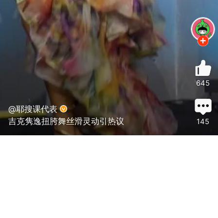
645
@耶搜课代表
吉克隽逸扭胯舞丝滑灵动引热议
145