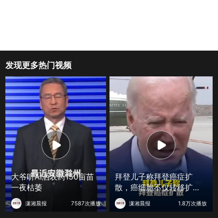
发现更多热门视频
大爷听AI洒农药150亩苗
拜登儿子称拜登癌症扩
一夜枯萎
散，癌细胞不仅转移扩散
至骨骼，还蔓延至身体其
潇湘晨报
7587次播放
潇湘晨报
1.8万次播放
他部位