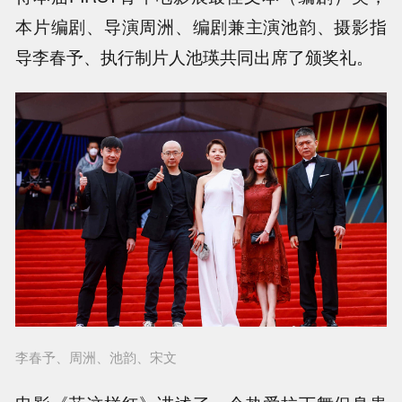
本片编剧、导演周洲、编剧兼主演池韵、摄影指
导李春予、执行制片人池瑛共同出席了颁奖礼。
李春予、周洲、池韵、宋文