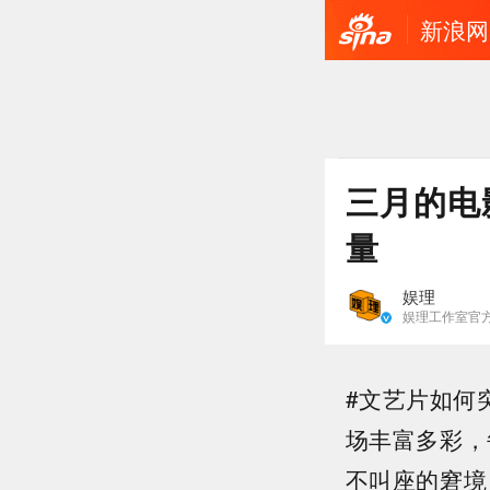
新浪网
三月的电
量
娱理
娱理工作室官
#文艺片如何
场丰富多彩，
不叫座的窘境