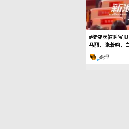
#檀健次被叫宝贝
娱理