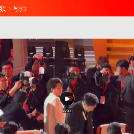
频
秒拍
00:27