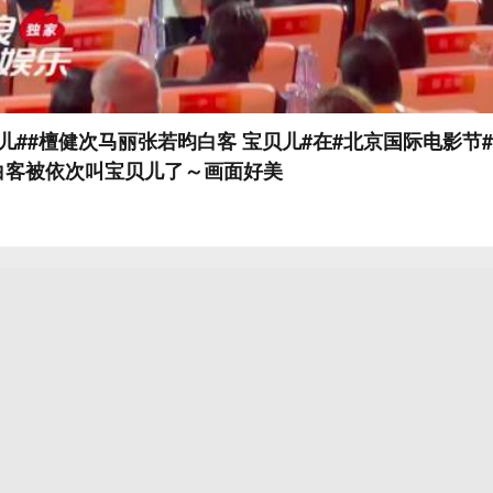
儿##檀健次马丽张若昀白客 宝贝儿#在#北京国际电影节