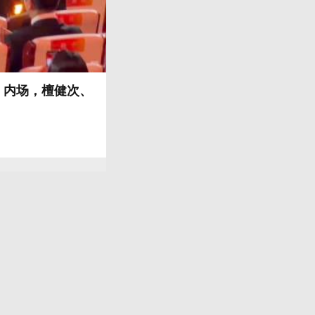
# 内场，檀健次、