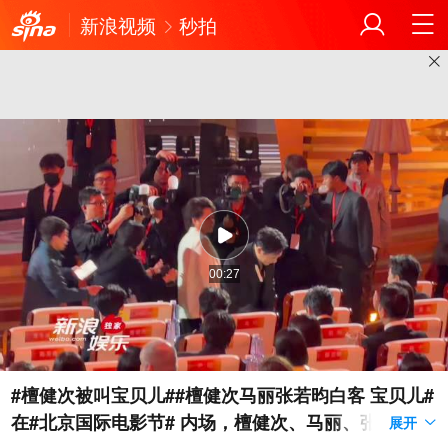
新浪视频
秒拍
00:27
#檀健次被叫宝贝儿##檀健次马丽张若昀白客 宝贝儿#
在#北京国际电影节# 内场，檀健次、马丽、张若昀、
展开