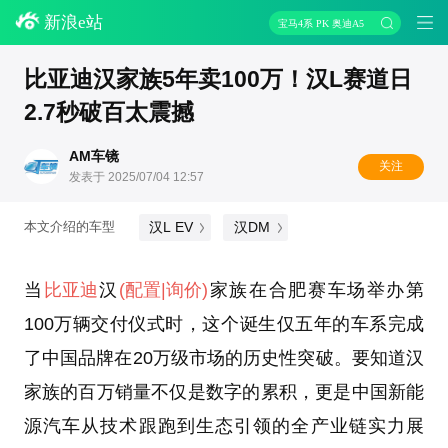
新浪e站
宝马4系 PK 奥迪A5
比亚迪汉家族5年卖100万！汉L赛道日
2.7秒破百太震撼
AM车镜
关注
发表于 2025/07/04 12:57
汉L EV
汉DM
本文介绍的车型
当
比亚迪
汉
(配置
|询价)
家族在合肥赛车场举办第
100万辆交付仪式时，这个诞生仅五年的车系完成
了中国品牌在20万级市场的历史性突破。要知道汉
家族的百万销量不仅是数字的累积，更是中国新能
源汽车从技术跟跑到生态引领的全产业链实力展