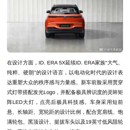
在设计方面，ID. ERA 5X延续ID. ERA家族“大气、
纯粹、硬朗”的设计语言，以电动化时代的设计表
达重塑大众的秩序感与力量感。新车前脸采用贯穿
式灯带搭配发光Logo，并配备极具辨识度的灵眸矩
阵LED大灯，点亮后极具科技感。车身采用短前
悬、长轴距、宽轮距的设计比例，配合宽肩线、饱
满轮包、黑顶设计、挺拔车头以及19英寸低风阻轮