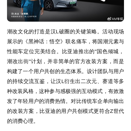
潮改文化的打造是汉L破圈的关键策略。活动现场
展示的《黑神话：悟空》联名痛车，将国潮元素与
性能车定位完美结合。比亚迪推出的"国色倾城，
潮改出街"计划，并非简单的官方改装方案，而是
构建了一个用户共创的生态体系。设计团队与用户
的持续交流互鉴，让汉L衍生出二次元、赛道等多
种改装风格，这种参与感极强的互动模式，有效激
发了年轻用户的消费热情。对比传统车企单向输出
的改装方案，比亚迪的用户共创模式更符合Z世代
的消费心理。