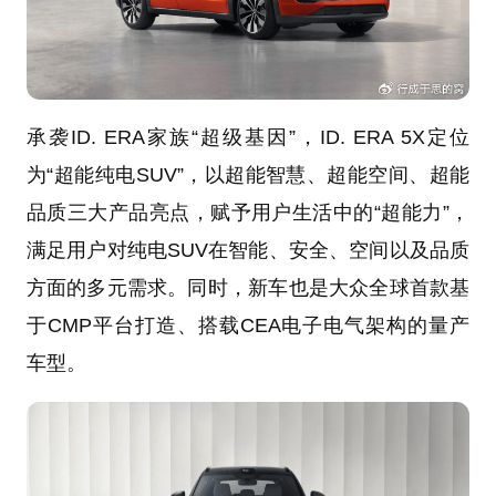
承袭ID. ERA家族“超级基因”，ID. ERA 5X定位
为“超能纯电SUV”，以超能智慧、超能空间、超能
品质三大产品亮点，赋予用户生活中的“超能力”，
满足用户对纯电SUV在智能、安全、空间以及品质
方面的多元需求。同时，新车也是大众全球首款基
于CMP平台打造、搭载CEA电子电气架构的量产
车型。