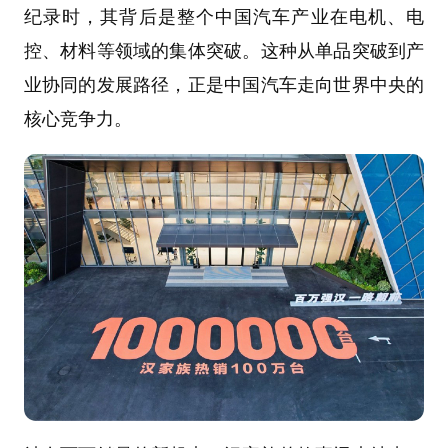
纪录时，其背后是整个中国汽车产业在电机、电
控、材料等领域的集体突破。这种从单品突破到产
业协同的发展路径，正是中国汽车走向世界中央的
核心竞争力。