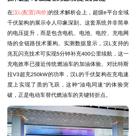
在
汉L
(配置
|询价)
的技术解析会上，超级e平台全域
千伏架构的展示令人印象深刻。这套系统并非简单
的电压提升，而是包含电机、电池、电控、充电网
络的全链路技术重构。实测数据显示，汉L支持的
兆瓦闪充技术可实现5分钟补充400公里续航，这一
充电效率已接近传统燃油车的加油体验。对比特斯
拉V3超充250kW的功率，汉L的千伏架构在充电速
度上实现了质的飞跃，这种"油电同速"的体验突
破，正是电动车替代燃油车的关键转折点。