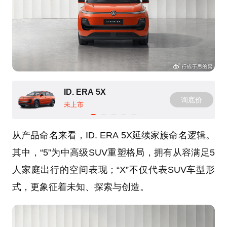
ID. ERA 5X
询底价
未上市
从产品命名来看，ID. ERA 5X延续家族命名逻辑。
其中，“5”为中高级SUV重塑格局，拥有从容满足5
人家庭出行的空间表现；“X”不仅代表SUV车型形
式，更象征着未知、探索与创造。