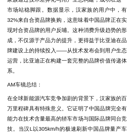
市场站稳脚跟。数据显示，汉家族的用户中，有
32%来自合资品牌换购，这意味着中国品牌正在实
现对合资品牌的用户反哺。这种消费升级趋势的形
成，不仅源于产品力的提升，更得益于比亚迪在品
牌建设上的持续投入——从技术发布会到用户生态
运营，比亚迪正在构建一套完整的品牌价值传递体
系。
AM车镜总结：
在全球新能源汽车竞争加剧的背景下，汉家族的百
万里程碑具有特殊意义。它证明了中国品牌完全有
能力在技术含量最高的轿车市场与国际品牌同台竞
技。当汉L以305km/h的极速刷新中国品牌量产车