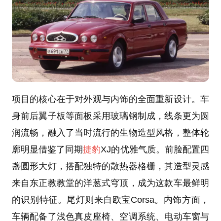
项目的核心在于对外观与内饰的全面重新设计。车
身前后翼子板等面板采用玻璃钢制成，线条更为圆
润流畅，融入了当时流行的生物造型风格，整体轮
廓明显借鉴了同期
捷豹
XJ的优雅气质。前脸配置四
盏圆形大灯，搭配独特的散热器格栅，其造型灵感
来自东正教教堂的洋葱式穹顶，成为这款车最鲜明
的识别特征。尾灯则来自欧宝Corsa。内饰方面，
车辆配备了浅色真皮座椅、空调系统、电动车窗与