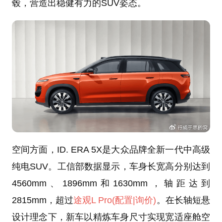
毂，营造出稳健有力的SUV姿态。
空间方面，ID. ERA 5X是大众品牌全新一代中高级
纯电SUV。工信部数据显示，车身长宽高分别达到
4560mm、1896mm和1630mm，轴距达到
2815mm，超过
途观L Pro
(配置
|询价)
。在长轴短悬
设计理念下，新车以精炼车身尺寸实现宽适座舱空