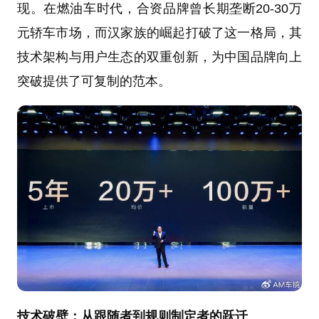
现。在燃油车时代，合资品牌曾长期垄断20-30万
元轿车市场，而汉家族的崛起打破了这一格局，其
技术架构与用户生态的双重创新，为中国品牌向上
突破提供了可复制的范本。
技术破壁：从跟随者到规则制定者的跃迁