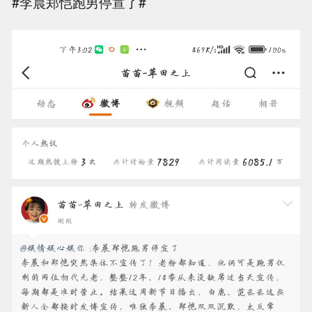
#李晨郑恺跑男停宣了#