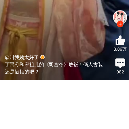
3.89万
@叫我姨太好了
丁禹兮和宋祖儿的《司宫令》放饭！俩人古装
还是挺搭的吧？
982