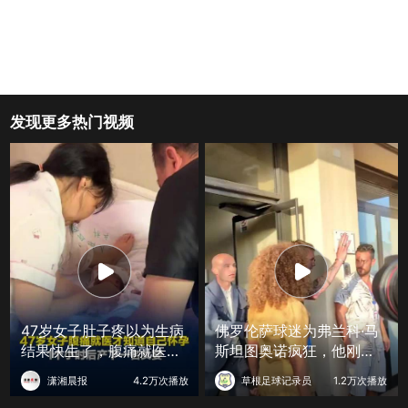
发现更多热门视频
47岁女子肚子疼以为生病
佛罗伦萨球迷为弗兰科·马
结果快生了，腹痛就医才
斯坦图奥诺疯狂，他刚从
知怀孕1小时后产下女婴
皇家马德里租借加盟！
潇湘晨报
4.2万次播放
草根足球记录员
1.2万次播放