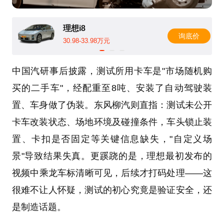
理想i8
询底价
30.98-33.98万元
中国汽研事后披露，测试所用卡车是"市场随机购
买的二手车"，经配重至8吨、安装了自动驾驶装
置、车身做了伪装。东风柳汽则直指：测试未公开
卡车改装状态、场地环境及碰撞条件，车头锁止装
置、卡扣是否固定等关键信息缺失，"自定义场
景"导致结果失真。更蹊跷的是，理想最初发布的
视频中乘龙车标清晰可见，后续才打码处理——这
很难不让人怀疑，测试的初心究竟是验证安全，还
是制造话题。