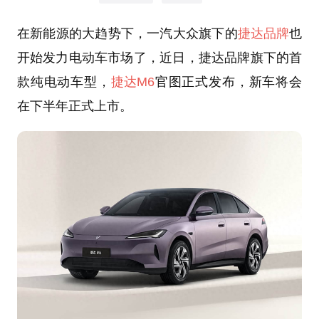
在新能源的大趋势下，一汽大众旗下的
捷达品牌
也
开始发力电动车市场了，近日，捷达品牌旗下的首
款纯电动车型，
捷达M6
官图正式发布，新车将会
在下半年正式上市。