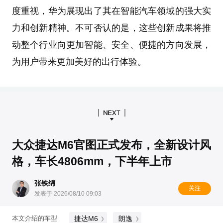
度重视，华为展现出了其在智能汽车领域的强大实
力和创新精神。不可否认的是，这些创新成果将推
动整个行业向更加智能、安全、便捷的方向发展，
为用户带来更加美好的出行体验。
大众捷达M6官图正式发布，全新设计风
格，车长4806mm，下半年上市
张铁绵
关注
发表于 2026/08/10 09:03
捷达M6
朗逸
本文介绍的车型