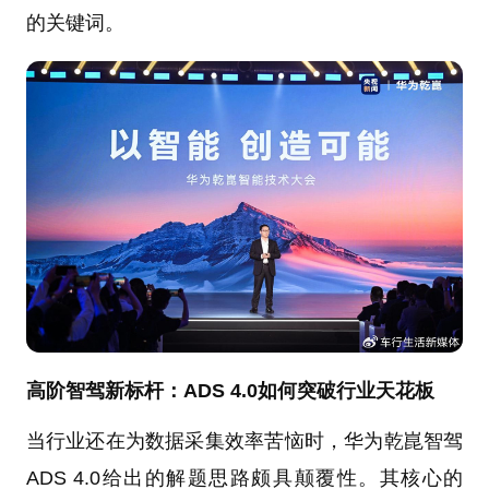
的关键词。
高阶智驾新标杆：ADS 4.0如何突破行业天花板
当行业还在为数据采集效率苦恼时，华为乾崑智驾
ADS 4.0给出的解题思路颇具颠覆性。其核心的