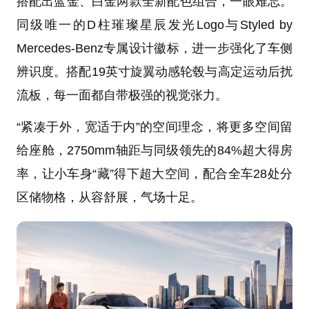
搭配出蓝金、白金两款全新配色组合，一眼难忘。
同级唯一的D柱璀璨星辰发光Logo与Styled by
Mercedes-Benz专属设计徽标，进一步强化了车侧
辨识度。搭配19英寸旋翼动感轮毂与高定运动后扰
流板，每一面都自带极强的视觉张力。
“紧凑于外，宽适于内”的空间理念，将更多空间留
给座舱，2750mm轴距与同级领先的84%超大得房
率，让小车身“藏”得下超大空间，配合全车28处分
区储物格，从容舒展，气场十足。