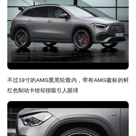
不过19寸的AMG熏黑轮毂内，带有AMG徽标的鲜
红色制动卡钳却很吸引人眼球