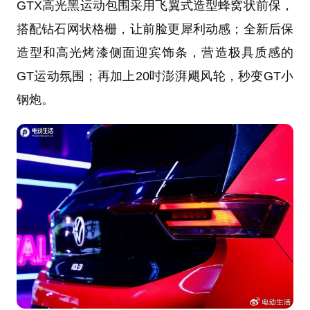
GTX高光黑运动包围采用飞翼式造型蜂窝状前保，
搭配钻石网状格栅，让前脸更犀利动感；全新后保
造型和高光烤漆侧面迎宾饰条，营造极具质感的
GT运动氛围；再加上20吋澎湃飓风轮，秒变GT小
钢炮。