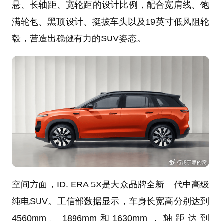
悬、长轴距、宽轮距的设计比例，配合宽肩线、饱
满轮包、黑顶设计、挺拔车头以及19英寸低风阻轮
毂，营造出稳健有力的SUV姿态。
空间方面，ID. ERA 5X是大众品牌全新一代中高级
纯电SUV。工信部数据显示，车身长宽高分别达到
4560mm、1896mm和1630mm，轴距达到