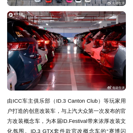
由ICC车主俱乐部（ID.3 Canton Club）等玩家用
户打造的创意改装车，与上汽大众第一次发布的官
方改装概念车，为本届ID.Festival带来浓厚改装文
化氛围。ID.3 GTX套件款官改概念车的“赛博闪