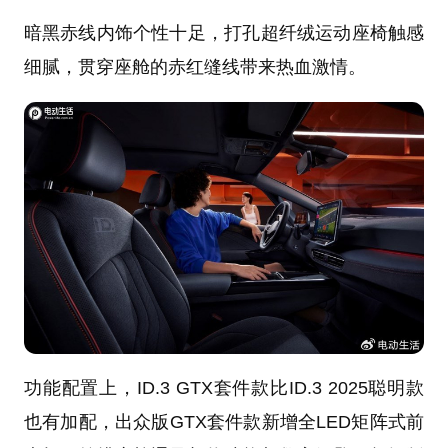
暗黑赤线内饰个性十足，打孔超纤绒运动座椅触感
细腻，贯穿座舱的赤红缝线带来热血激情。
功能配置上，ID.3 GTX套件款比ID.3 2025聪明款
也有加配，出众版GTX套件款新增全LED矩阵式前