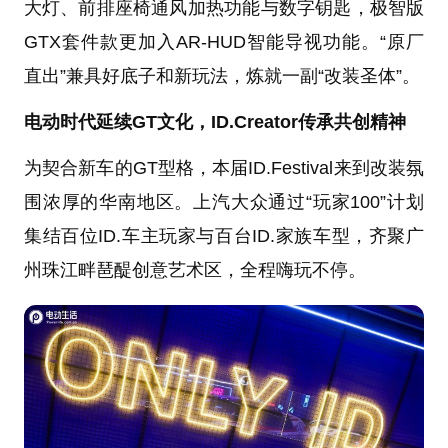
大灯、前排座椅通风加热功能与数字钥匙，极智版
GTX套件款更加入AR-HUD智能导视功能。“原厂
直出”兼具好底子和新玩法，炼就一副“改装圣体”。
电动时代延续GT文化，ID.Creator传承共创精神
为契合新车的GT型格，本届ID.Festival来到改装氛
围浓厚的华南地区。上汽大众通过“玩家100”计划
集结百位ID.车主玩家与百台ID.家族车型，齐聚广
州珠江畔琶醍创意艺术区，全程嗨玩不停。