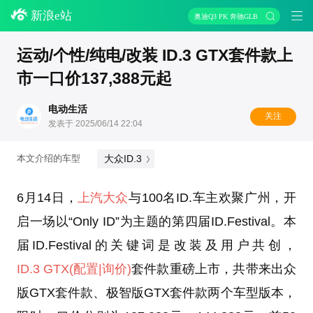
新浪e站
奥迪Q3 PK 奔驰GLB
运动/个性/纯电/改装 ID.3 GTX套件款上
市一口价137,388元起
电动生活
关注
发表于 2025/06/14 22:04
大众ID.3
本文介绍的车型
6月14日，
上汽大众
与100名ID.车主欢聚广州，开
启一场以“Only ID”为主题的第四届ID.Festival。本
届ID.Festival的关键词是改装及用户共创，
ID.3 GTX
(配置
|询价)
套件款重磅上市，共带来出众
版GTX套件款、极智版GTX套件款两个车型版本，