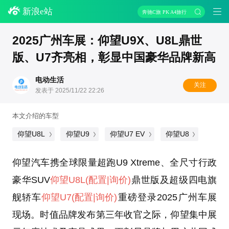
新浪e站
奔驰C旅 PK A4旅行
2025广州车展：仰望U9X、U8L鼎世
版、U7齐亮相，彰显中国豪华品牌新高
电动生活
关注
发表于 2025/11/22 22:26
本文介绍的车型
仰望U8L
仰望U9
仰望U7 EV
仰望U8
仰望汽车携全球限量超跑U9 Xtreme、全尺寸行政
豪华SUV
仰望U8L
(配置
|询价)
鼎世版及超级四电旗
舰轿车
仰望U7
(配置
|询价)
重磅登录2025广州车展
现场。时值品牌发布第三年收官之际，仰望集中展