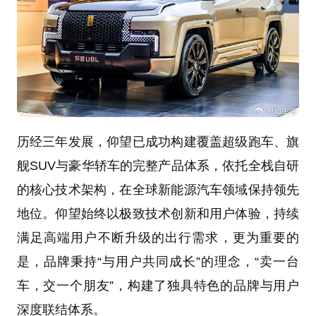
历经三年发展，仰望已成功构建覆盖超级跑车、旗
舰SUV与豪华轿车的完整产品体系，依托全栈自研
的核心技术架构，在全球新能源汽车领域保持领先
地位。仰望始终以极致技术创新和用户体验，持续
满足高端用户不断升级的出行需求，更为重要的
是，品牌秉持“与用户共同成长”的理念，“卖一台
车，交一个朋友”，构建了独具特色的品牌与用户
深度联结体系。