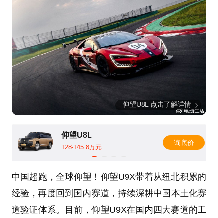
仰望U8L 点击了解详情
仰望U8L
询底价
128-145.8万元
中国超跑，全球仰望！仰望U9X带着从纽北积累的
经验，再度回到国内赛道，持续深耕中国本土化赛
道验证体系。目前，仰望U9X在国内四大赛道的工