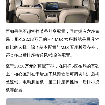
而如果你不想牺牲某些舒享配置，同时拥有六座布
局，那么22.18万元的Hi4 Max 六座版就是最具性
价比的选择，除了基本配置与Max 五座版看齐外，
还会多出后排座椅通风/按摩等配置。
至于23.18万元的顶配车型，在同样6座布局的基础
上，核心区别在于增加了悬架软硬可调功能、后桥
差速锁、电动脚踏板、第二排座椅推拖、后排小桌
板等配置。