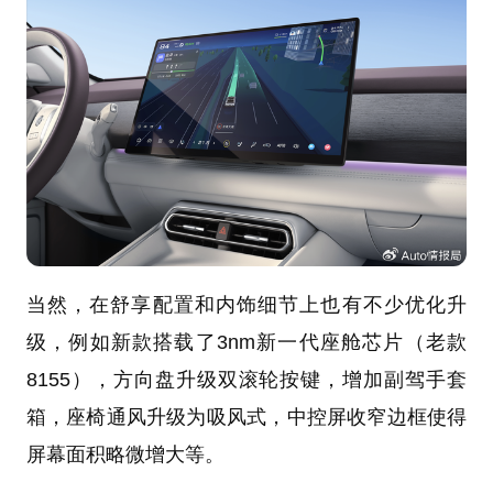
当然，在舒享配置和内饰细节上也有不少优化升
级，例如新款搭载了3nm新一代座舱芯片（老款
8155），方向盘升级双滚轮按键，增加副驾手套
箱，座椅通风升级为吸风式，中控屏收窄边框使得
屏幕面积略微增大等。