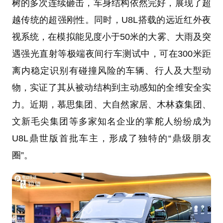
树的多次连续砸击，车身结构依然完好，展现了超
越传统的超强刚性。同时，U8L搭载的远近红外夜
视系统，在模拟能见度小于50米的大雾、大雨及突
遇强光直射等极端夜间行车测试中，可在300米距
离内稳定识别有碰撞风险的车辆、行人及大型动
物，实证了其从被动结构到主动感知的全维安全实
力。近期，慕思集团、大自然家居、木林森集团、
文新毛尖集团等多家知名企业的掌舵人纷纷成为
U8L鼎世版首批车主，形成了独特的“鼎级朋友
圈”。