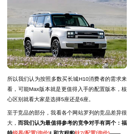
所以我们认为按照多数买长城H10消费者的需求来
看，可能Max版本就是更值得入手的配置版本，核
心区别就看大家是选择5座还是6座。
至于竞品的部分，我看各个网站罗列的竞品差异很
大，
而我们认为最值得参考的竞争对手有两个：福
特
锐界
(配置
|询价)
L和方程豹
钛7
(配置
|询价)
——