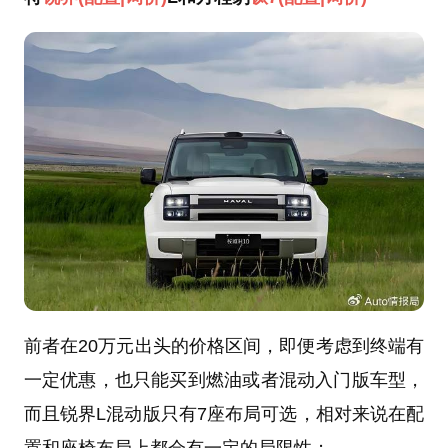
前者在20万元出头的价格区间，即便考虑到终端有
一定优惠，也只能买到燃油或者混动入门版车型，
而且锐界L混动版只有7座布局可选，相对来说在配