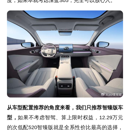
度，如果本就考虑深蓝S05，完全可以放心入。
从车型配置推荐的角度来看，我们只推荐智臻版车
型，
如果不考虑智驾、算上限时权益，12.29万元
的次低配520智臻版就是全系性价比最高的选择，