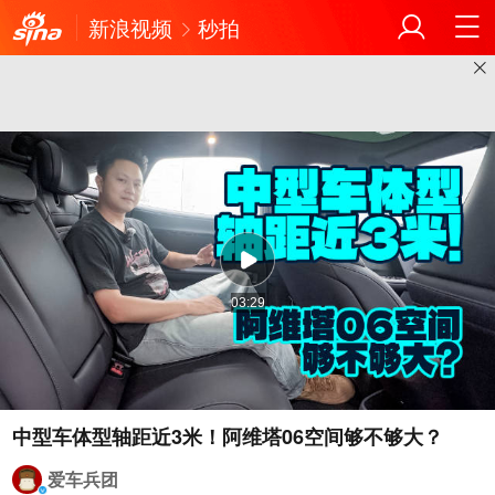
新浪视频
秒拍
03:29
爱车兵团