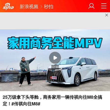
新浪视频
秒拍
12:38
25万级拿下头等舱，商务家用一辆传祺向往M8全搞